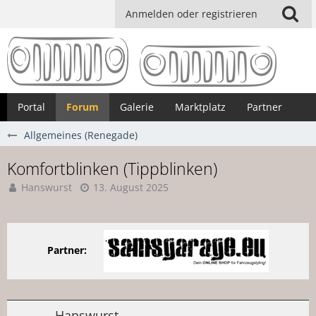
Anmelden oder registrieren
Portal
Forum
Galerie
Marktplatz
Partner
Allgemeines (Renegade)
Komfortblinken (Tippblinken)
Hanswurst
13. August 2025
Partner:
Hanswurst