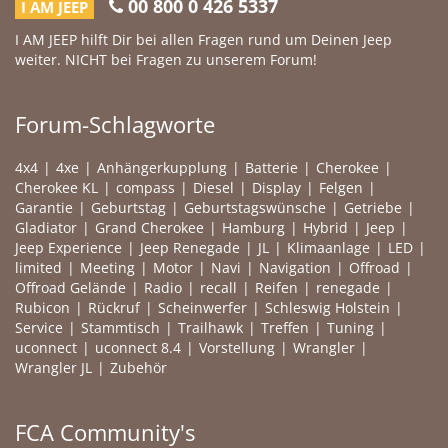
00 800 0 426 5337
I AM JEEP
I AM JEEP hilft Dir bei allen Fragen rund um Deinen Jeep
weiter. NICHT bei Fragen zu unserem Forum!
Forum-Schlagworte
4x4
4xe
Anhängerkupplung
Batterie
Cherokee
Cherokee KL
compass
Diesel
Display
Felgen
Garantie
Geburtstag
Geburtstagswünsche
Getriebe
Gladiator
Grand Cherokee
Hamburg
Hybrid
Jeep
Jeep Experience
Jeep Renegade
JL
Klimaanlage
LED
limited
Meeting
Motor
Navi
Navigation
Offroad
Offroad Gelände
Radio
recall
Reifen
renegade
Rubicon
Rückruf
Scheinwerfer
Schleswig Holstein
Service
Stammtisch
Trailhawk
Treffen
Tuning
uconnect
uconnect 8.4
Vorstellung
Wrangler
Wrangler JL
Zubehör
FCA Community's