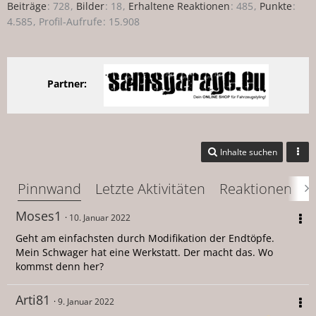
Beiträge
728
Bilder
18
Erhaltene Reaktionen
485
Punkte
4.585
Profil-Aufrufe
15.908
Partner:
Inhalte suchen
Pinnwand
Letzte Aktivitäten
Reaktionen
Ü
Moses1
10. Januar 2022
Geht am einfachsten durch Modifikation der Endtöpfe.
Mein Schwager hat eine Werkstatt. Der macht das. Wo
kommst denn her?
Arti81
9. Januar 2022