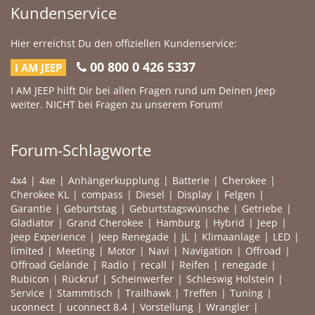
Kundenservice
Hier erreichst Du den offiziellen Kundenservice:
00 800 0 426 5337
I AM JEEP
I AM JEEP hilft Dir bei allen Fragen rund um Deinen Jeep
weiter. NICHT bei Fragen zu unserem Forum!
Forum-Schlagworte
4x4
4xe
Anhängerkupplung
Batterie
Cherokee
Cherokee KL
compass
Diesel
Display
Felgen
Garantie
Geburtstag
Geburtstagswünsche
Getriebe
Gladiator
Grand Cherokee
Hamburg
Hybrid
Jeep
Jeep Experience
Jeep Renegade
JL
Klimaanlage
LED
limited
Meeting
Motor
Navi
Navigation
Offroad
Offroad Gelände
Radio
recall
Reifen
renegade
Rubicon
Rückruf
Scheinwerfer
Schleswig Holstein
Service
Stammtisch
Trailhawk
Treffen
Tuning
uconnect
uconnect 8.4
Vorstellung
Wrangler