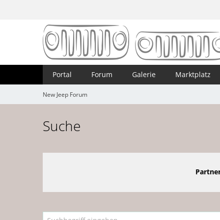
Portal
Forum
Galerie
Marktplatz
New Jeep Forum
Suche
Partner