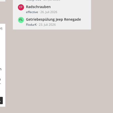
Radschrauben
effective
26. Juli 2026
Getriebespülung Jeep Renegade
FlodurK
23. Juli 2026
#1
h
n
r