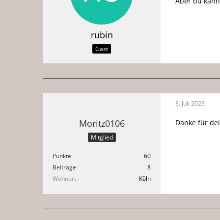
Aber du kanns
rubin
Gast
3. Juli 2023
Moritz0106
Danke für de
Mitglied
Punkte
60
Beiträge
8
Wohnort
Köln