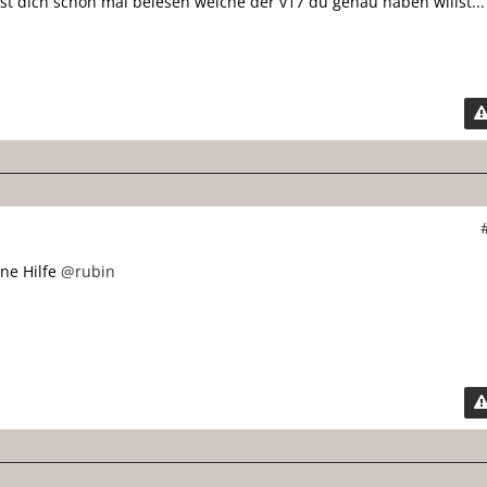
t dich schon mal belesen welche der v17 du genau haben willst...
ine Hilfe
@rubin