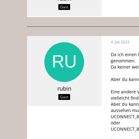
Gast
4. Juli 2023
Da ich einen
genommen.
Da keiner wei
Aber du kanns
rubin
Eine andere V
Gast
vielleicht fi
Aber du kanns
aussehen mu
UCONNECT_8.
oder
UCONNECT_8.