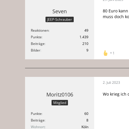
Seven
80 Euro kann
muss doch kos
JEEP-Schrauber
Reaktionen
49
Punkte
1.439
Beiträge
210
Bilder
9
1
2. Juli 2023
Moritz0106
Wo krieg ich 
Mitglied
Punkte
60
Beiträge
8
Wohnort
Köln