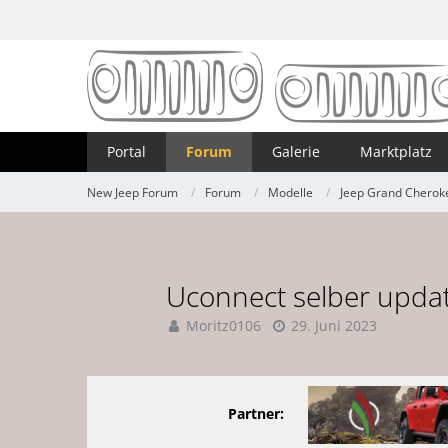
Portal
Forum
Galerie
Marktplatz
New Jeep Forum
Forum
Modelle
Jeep Grand Cherok
Uconnect selber upda
Moritz0106
29. Juni 2023
Partner: