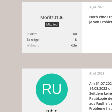
3. Juli 2023
Moritz0106
Noch eine Fra
ja von Proble
Mitglied
Punkte
60
Beiträge
8
Wohnort
Köln
4. Juli 2023
Am 31.07.2022
14.08.2022 di
Seitdem keine
Raubkopie der
aus Faulheit 
Probleme hatt
rubin