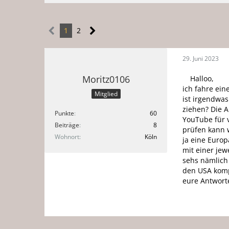
1
2
29. Juni 2023
Moritz0106
Halloo,
ich fahre ei
Mitglied
ist irgendwas
ziehen? Die A
Punkte
60
YouTube für 
Beiträge
8
prüfen kann 
Wohnort
Köln
ja eine Euro
mit einer je
sehs nämlich
den USA komp
eure Antwort