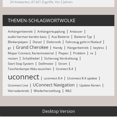
24 Antworten, 47.421 Zugriffe, Vor 2 Jahren
THEMEN-SCHLAGWORTWOLKE
Anhängerbetrieb
Anhängerkupplung
Anlasser
audio harman kardon bass
Aux Batterie
Batterie Typ
Blinkerpiepen
Diesel
Elektronik
Fahrzeug geht in Notlauf
Grand Cherokee
gc
Handy
Hängerbetrieb
keyless
Mopar Connect; Kartenmaterial
Piepen
Problem
re
restart
Schalthebel
Sicherung Verdrahtung
Start Stop System
Stellmotor
Strom
Taschenlampe Akku tauschen
Uconect 8.4
uconnect
uconnect 8.4
Uconnect 8.4 update
UConnect Navigation
Uconnect Live
Update Karten
Vierradantrieb
Wiederherstellung
Wk2
Desktop Version