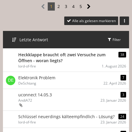
1
2
3
4
5
Alle als gelesen markieren
Letzte Antwort
Filter
Heckklappe braucht oft zwei Versuche zum
38
Öffnen - woran liegts?
lord-of-fire
1. August 2026
Elektronik Problem
7
DeSchtang
22. April 2026
uconnect 14.05.3
3
AndiA72
23. Januar 2026
Schlüssel neuerdings kälteempfindlich - Lösung?
24
lord-of-fire
23. Januar 2026