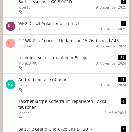
Batteriewechsel GC 3.0CRD
5
Josef P.
19. Dezember 2025
WK2 Diesel Anlasser dreht nicht
1
Kumara
13. Oktober 2025
GC WK 2 - uConnect Update von 15.26.01 auf 17.46.1
ChqMan
9. Dezember 2024
Uconnect selber updaten in Europa
39
Moritz0106
3. November 2024
Android anstelle uConnect
14
rubin
3. Oktober 2024
Taschenlampe Kofferraum reparieren - Akku
4
tauschen
Moses1
8. März 2024
Batterie Grand Cherokee SRT Bj. 2017
7