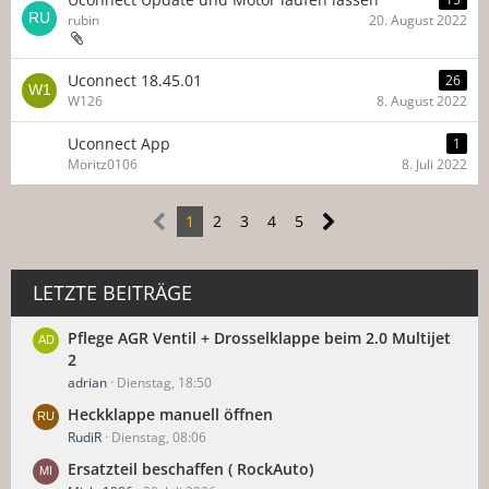
rubin
20. August 2022
Uconnect 18.45.01
26
W126
8. August 2022
Uconnect App
1
Moritz0106
8. Juli 2022
1
2
3
4
5
LETZTE BEITRÄGE
Pflege AGR Ventil + Drosselklappe beim 2.0 Multijet
2
adrian
Dienstag, 18:50
Heckklappe manuell öffnen
RudiR
Dienstag, 08:06
Ersatzteil beschaffen ( RockAuto)