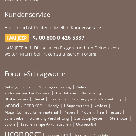
Kundenservice
Hier erreichst Du den offiziellen Kundenservice:
00 800 0 426 5337
I AM JEEP
I AM JEEP hilft Dir bei allen Fragen rund um Deinen Jeep
weiter. NICHT bei Fragen zu unserem Forum!
Forum-Schlagworte
Anhängerbetrieb
Anhängerkupplung
Anlasser
audio harman kardon bass
Aux Batterie
Batterie Typ
Blinkerpiepen
Diesel
Elektronik
Fahrzeug geht in Notlauf
gc
Grand Cherokee
Handy
Hängerbetrieb
keyless
Mopar Connect; Kartenmaterial
Piepen
Problem
re
restart
Schalthebel
Sicherung Verdrahtung
Start Stop System
Stellmotor
Strom
Taschenlampe Akku tauschen
Uconect 8.4
uconnect
uconnect 8.4
Uconnect 8.4 update