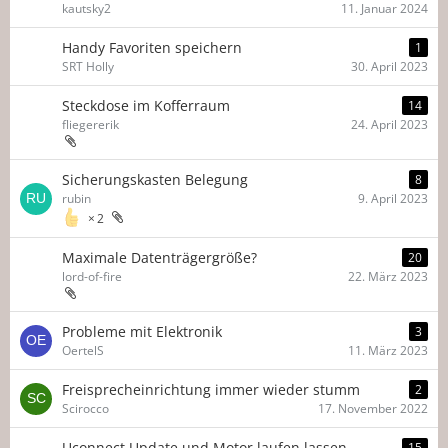
kautsky2
11. Januar 2024
Handy Favoriten speichern
1
SRT Holly
30. April 2023
Steckdose im Kofferraum
14
fliegererik
24. April 2023
Sicherungskasten Belegung
8
rubin
9. April 2023
2
Maximale Datenträgergröße?
20
lord-of-fire
22. März 2023
Probleme mit Elektronik
3
OertelS
11. März 2023
Freisprecheinrichtung immer wieder stumm
2
Scirocco
17. November 2022
Uconnect Update und Motor laufen lassen
15