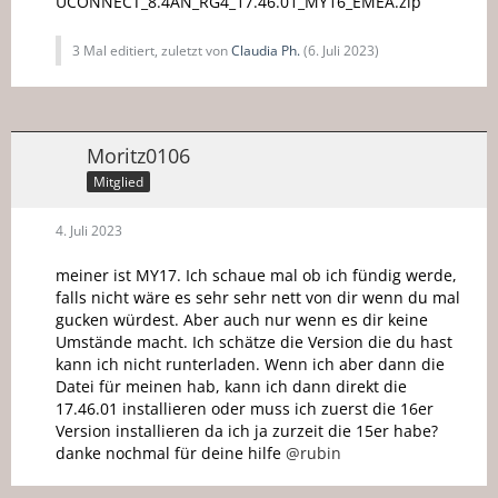
UCONNECT_8.4AN_RG4_17.46.01_MY16_EMEA.zip
3 Mal editiert, zuletzt von
Claudia Ph.
(
6. Juli 2023
)
Moritz0106
Mitglied
4. Juli 2023
meiner ist MY17. Ich schaue mal ob ich fündig werde,
falls nicht wäre es sehr sehr nett von dir wenn du mal
gucken würdest. Aber auch nur wenn es dir keine
Umstände macht. Ich schätze die Version die du hast
kann ich nicht runterladen. Wenn ich aber dann die
Datei für meinen hab, kann ich dann direkt die
17.46.01 installieren oder muss ich zuerst die 16er
Version installieren da ich ja zurzeit die 15er habe?
danke nochmal für deine hilfe
@rubin