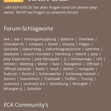
I AM JEEP hilft Dir bei allen Fragen rund um Deinen Jeep
weiter. NICHT bei Fragen zu unserem Forum!
Forum-Schlagworte
4x4
4xe
Anhängerkupplung
Batterie
Cherokee
Cherokee KL
compass
Diesel
Display
Felgen
Garantie
Geburtstag
Geburtstagswünsche
Getriebe
Gladiator
Grand Cherokee
Hamburg
Hybrid
Jeep
Jeep Experience
Jeep Renegade
JL
Klimaanlage
LED
limited
Meeting
Motor
Navi
Navigation
Offroad
Offroad Gelände
Radio
recall
Reifen
renegade
Rubicon
Rückruf
Scheinwerfer
Schleswig Holstein
Service
Stammtisch
Trailhawk
Treffen
Tuning
uconnect
uconnect 8.4
Vorstellung
Wrangler
Wrangler JL
Zubehör
FCA Community's