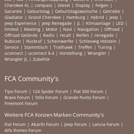
Cherokee KL
compass
Diesel
Display
Felgen
Garantie
Geburtstag
Geburtstagswünsche
Getriebe
Gladiator
Grand Cherokee
Hamburg
Hybrid
Jeep
Jeep Experience
Jeep Renegade
JL
Klimaanlage
LED
limited
Meeting
Motor
Navi
Navigation
Offroad
Offroad Gelände
Radio
recall
Reifen
renegade
Rubicon
Rückruf
Scheinwerfer
Schleswig Holstein
Service
Stammtisch
Trailhawk
Treffen
Tuning
uconnect
uconnect 8.4
Vorstellung
Wrangler
Wrangler JL
Zubehör
FCA Community's
Tipo Forum
124 Spider Forum
Fiat 500 Forum
Bravo Forum
Stilo Forum
Grande Punto Forum
Freemont Forum
Weitere FCA Konzen Marken Community's
Fiat Forum
Abarth Forum
Jeep Forum
Lancia Forum
Alfa Romeo Forum