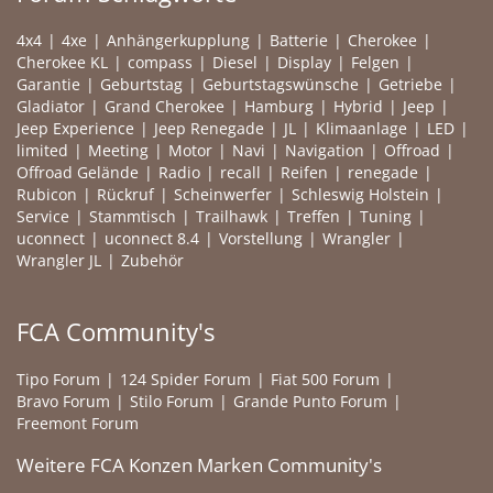
4x4
4xe
Anhängerkupplung
Batterie
Cherokee
Cherokee KL
compass
Diesel
Display
Felgen
Garantie
Geburtstag
Geburtstagswünsche
Getriebe
Gladiator
Grand Cherokee
Hamburg
Hybrid
Jeep
Jeep Experience
Jeep Renegade
JL
Klimaanlage
LED
limited
Meeting
Motor
Navi
Navigation
Offroad
Offroad Gelände
Radio
recall
Reifen
renegade
Rubicon
Rückruf
Scheinwerfer
Schleswig Holstein
Service
Stammtisch
Trailhawk
Treffen
Tuning
uconnect
uconnect 8.4
Vorstellung
Wrangler
Wrangler JL
Zubehör
FCA Community's
Tipo Forum
124 Spider Forum
Fiat 500 Forum
Bravo Forum
Stilo Forum
Grande Punto Forum
Freemont Forum
Weitere FCA Konzen Marken Community's