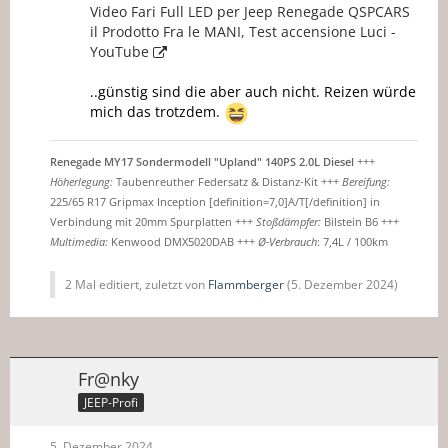
Video Fari Full LED per Jeep Renegade QSPCARS
il Prodotto Fra le MANI, Test accensione Luci -
YouTube
..günstig sind die aber auch nicht. Reizen würde
mich das trotzdem.
Renegade MY17 Sondermodell "Upland" 140PS 2.0L Diesel
+++
Höherlegung:
Taubenreuther Federsatz & Distanz-Kit +++
Bereifung:
225/65 R17 Gripmax Inception [definition=7,0]A/T[/definition] in
Verbindung mit 20mm Spurplatten +++
Stoßdämpfer:
Bilstein B6 +++
Multimedia:
Kenwood DMX5020DAB +++
Ø-Verbrauch
: 7,4L / 100km
2 Mal editiert, zuletzt von
Flammberger
(
5. Dezember 2024
)
Fr@nky
JEEP-Profi
5. Dezember 2024