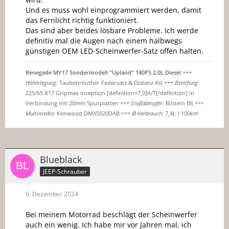
Und es muss wohl einprogrammiert werden, damit
das Fernlicht richtig funktioniert.
Das sind aber beides lösbare Probleme. Ich werde
definitiv mal die Augen nach einem halbwegs
günstigen OEM LED-Scheinwerfer-Satz offen halten.
Renegade MY17 Sondermodell "Upland" 140PS 2.0L Diesel
+++
Höherlegung:
Taubenreuther Federsatz & Distanz-Kit +++
Bereifung:
225/65 R17 Gripmax Inception [definition=7,0]A/T[/definition] in
Verbindung mit 20mm Spurplatten +++
Stoßdämpfer:
Bilstein B6 +++
Multimedia:
Kenwood DMX5020DAB +++
Ø-Verbrauch
: 7,4L / 100km
Blueblack
JEEP-Schrauber
6. Dezember 2024
Bei meinem Motorrad beschlägt der Scheinwerfer
auch ein wenig. Ich habe mir vor Jahren mal, ich