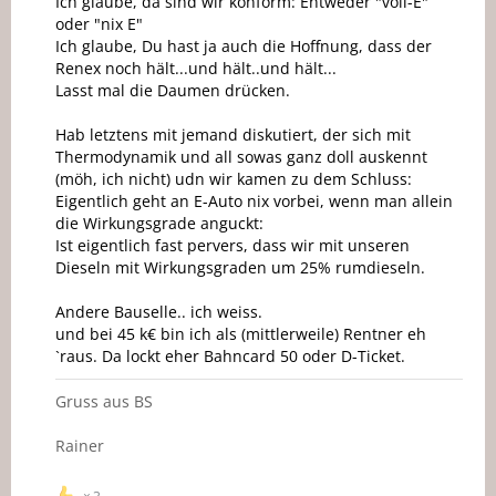
Ich glaube, da sind wir konform: Entweder "voll-E"
oder "nix E"
Ich glaube, Du hast ja auch die Hoffnung, dass der
Renex noch hält...und hält..und hält...
Lasst mal die Daumen drücken.
Hab letztens mit jemand diskutiert, der sich mit
Thermodynamik und all sowas ganz doll auskennt
(möh, ich nicht) udn wir kamen zu dem Schluss:
Eigentlich geht an E-Auto nix vorbei, wenn man allein
die Wirkungsgrade anguckt:
Ist eigentlich fast pervers, dass wir mit unseren
Dieseln mit Wirkungsgraden um 25% rumdieseln.
Andere Bauselle.. ich weiss.
und bei 45 k€ bin ich als (mittlerweile) Rentner eh
`raus. Da lockt eher Bahncard 50 oder D-Ticket.
Gruss aus BS
Rainer