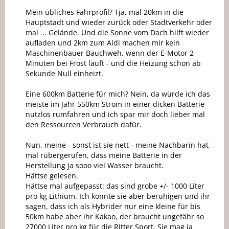
Mein übliches Fahrprofil? Tja, mal 20km in die
Hauptstadt und wieder zurück oder Stadtverkehr oder
mal ... Gelände. Und die Sonne vom Dach hilft wieder
aufladen und 2km zum Aldi machen mir kein
Maschinenbauer Bauchweh, wenn der E-Motor 2
Minuten bei Frost läuft - und die Heizung schon ab
Sekunde Null einheizt.
Eine 600km Batterie für mich? Nein, da würde ich das
meiste im Jahr 550km Strom in einer dicken Batterie
nutzlos rumfahren und ich spar mir doch lieber mal
den Ressourcen Verbrauch dafür.
Nun, meine - sonst ist sie nett - meine Nachbarin hat
mal rübergerufen, dass meine Batterie in der
Herstellung ja sooo viel Wasser braucht.
Hättse gelesen.
Hättse mal aufgepasst: das sind grobe +/- 1000 Liter
pro kg Lithium. Ich konnte sie aber beruhigen und ihr
sagen, dass ich als Hybrider nur eine kleine für bis
50km habe aber ihr Kakao, der braucht ungefähr so
27000 Liter pro kg für die Ritter Sport. Sie mag ja