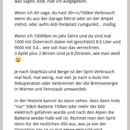
was sagen, bzw. hab ich aufgegeben.
Wenn ich dir sage, du hast 30++L/100km Verbrauch
wenn du aus der Garage fährst oder an der Ampel
stehst, oder aufm Aldi Parkplatz rumgurkst... müßig.
Wenn ich 10000km im Jahr fahre und da sind mal
1000 mit Österreich dabei mit (geschätzt) 8,5 Liter und
9000 mit 3,4... wie soll man das verrechnen.
3 Äpfel plus 2 Birnen sind ja 8 Zitronen, wie man weiß
.
Je nach Stop%Go und Berge ist der Sprit-Verbrauch
mal Null, mal wenig, mal viel. Je nach e-Auto mit
Rekuperation oder Verbrenner der die Bremsenergie
in Wärme und Feinstaub umwandelt.
In der Historie kannst du dann sehen, dass dann trotz
"nur" 50km Batterie 150km oder mehr der 600
elektrisch gefahren wurde und nach den Alpen die
Batterie wieder halb voll ist. Rechnet man den Sprit
dann für die restlichen 450 aus, was ja von der
Oppostion per se so mal gerne gemacht wird,