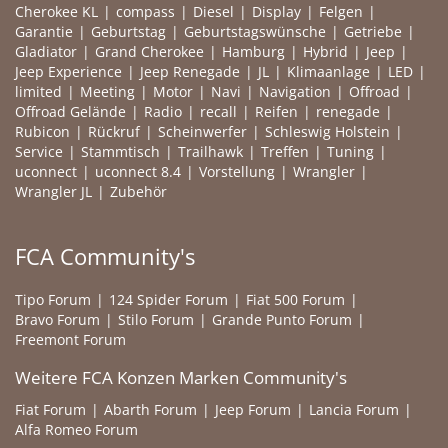
Cherokee KL
compass
Diesel
Display
Felgen
Garantie
Geburtstag
Geburtstagswünsche
Getriebe
Gladiator
Grand Cherokee
Hamburg
Hybrid
Jeep
Jeep Experience
Jeep Renegade
JL
Klimaanlage
LED
limited
Meeting
Motor
Navi
Navigation
Offroad
Offroad Gelände
Radio
recall
Reifen
renegade
Rubicon
Rückruf
Scheinwerfer
Schleswig Holstein
Service
Stammtisch
Trailhawk
Treffen
Tuning
uconnect
uconnect 8.4
Vorstellung
Wrangler
Wrangler JL
Zubehör
FCA Community's
Tipo Forum
124 Spider Forum
Fiat 500 Forum
Bravo Forum
Stilo Forum
Grande Punto Forum
Freemont Forum
Weitere FCA Konzen Marken Community's
Fiat Forum
Abarth Forum
Jeep Forum
Lancia Forum
Alfa Romeo Forum