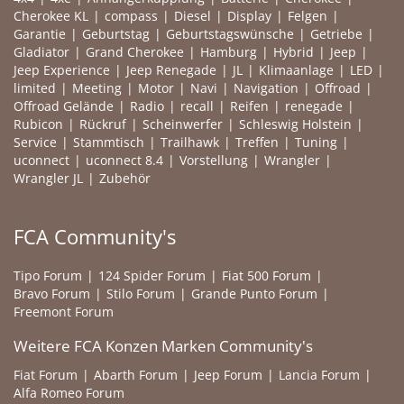
Cherokee KL
compass
Diesel
Display
Felgen
Garantie
Geburtstag
Geburtstagswünsche
Getriebe
Gladiator
Grand Cherokee
Hamburg
Hybrid
Jeep
Jeep Experience
Jeep Renegade
JL
Klimaanlage
LED
limited
Meeting
Motor
Navi
Navigation
Offroad
Offroad Gelände
Radio
recall
Reifen
renegade
Rubicon
Rückruf
Scheinwerfer
Schleswig Holstein
Service
Stammtisch
Trailhawk
Treffen
Tuning
uconnect
uconnect 8.4
Vorstellung
Wrangler
Wrangler JL
Zubehör
FCA Community's
Tipo Forum
124 Spider Forum
Fiat 500 Forum
Bravo Forum
Stilo Forum
Grande Punto Forum
Freemont Forum
Weitere FCA Konzen Marken Community's
Fiat Forum
Abarth Forum
Jeep Forum
Lancia Forum
Alfa Romeo Forum