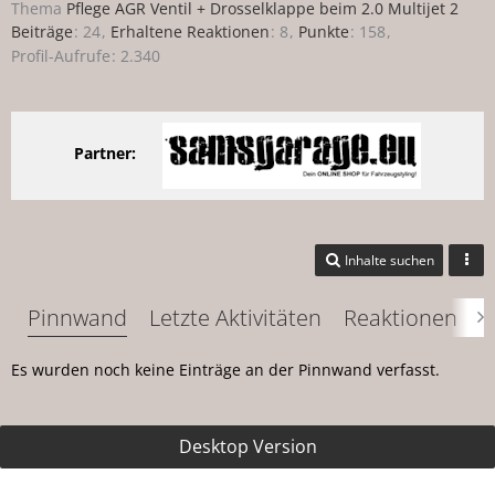
Thema
Pflege AGR Ventil + Drosselklappe beim 2.0 Multijet 2
Beiträge
24
Erhaltene Reaktionen
8
Punkte
158
Profil-Aufrufe
2.340
Partner:
Inhalte suchen
Pinnwand
Letzte Aktivitäten
Reaktionen
Ü
Es wurden noch keine Einträge an der Pinnwand verfasst.
Desktop Version