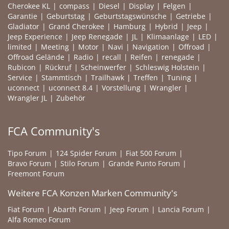
Cherokee KL
compass
Diesel
Display
Felgen
Garantie
Geburtstag
Geburtstagswünsche
Getriebe
Gladiator
Grand Cherokee
Hamburg
Hybrid
Jeep
Jeep Experience
Jeep Renegade
JL
Klimaanlage
LED
limited
Meeting
Motor
Navi
Navigation
Offroad
Offroad Gelände
Radio
recall
Reifen
renegade
Rubicon
Rückruf
Scheinwerfer
Schleswig Holstein
Service
Stammtisch
Trailhawk
Treffen
Tuning
uconnect
uconnect 8.4
Vorstellung
Wrangler
Wrangler JL
Zubehör
FCA Community's
Tipo Forum
124 Spider Forum
Fiat 500 Forum
Bravo Forum
Stilo Forum
Grande Punto Forum
Freemont Forum
Weitere FCA Konzen Marken Community's
Fiat Forum
Abarth Forum
Jeep Forum
Lancia Forum
Alfa Romeo Forum