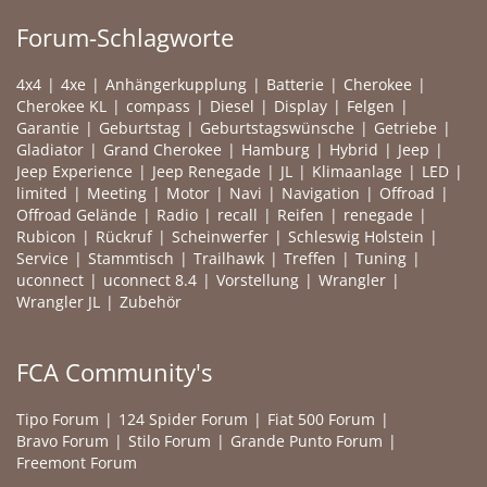
Forum-Schlagworte
4x4
4xe
Anhängerkupplung
Batterie
Cherokee
Cherokee KL
compass
Diesel
Display
Felgen
Garantie
Geburtstag
Geburtstagswünsche
Getriebe
Gladiator
Grand Cherokee
Hamburg
Hybrid
Jeep
Jeep Experience
Jeep Renegade
JL
Klimaanlage
LED
limited
Meeting
Motor
Navi
Navigation
Offroad
Offroad Gelände
Radio
recall
Reifen
renegade
Rubicon
Rückruf
Scheinwerfer
Schleswig Holstein
Service
Stammtisch
Trailhawk
Treffen
Tuning
uconnect
uconnect 8.4
Vorstellung
Wrangler
Wrangler JL
Zubehör
FCA Community's
Tipo Forum
124 Spider Forum
Fiat 500 Forum
Bravo Forum
Stilo Forum
Grande Punto Forum
Freemont Forum