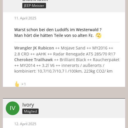
JEEP-Meister
11. April 2025
Warst schon bei den Ludolfs im Westerwald ?
Man hört die hätten Teile von so alten Fz.
Wrangler JK Rubicon
++ Mojave Sand ++ MY2016 ++
2.8 CRD ++ aAHK ++ Radar Renegade AT5 285/70 R17
Cherokee Trailhawk
++ Brilliant Black ++ Raucherpaket
++ MY2014 ++ 3.2l V6 ++ innerorts / außerorts /
kombiniert: 10,7/10,7/10,7 l /100km, 223kg CO2/ km
1
Ivory
Mitglied
12. April 2025