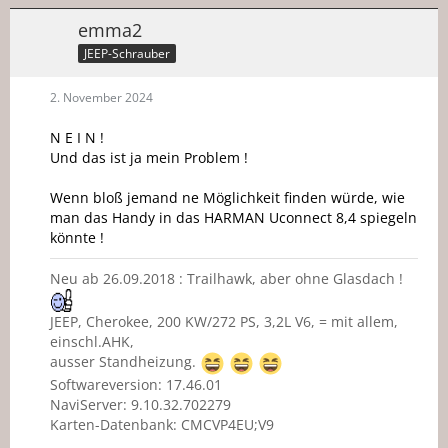
emma2
JEEP-Schrauber
2. November 2024
N E I N !
Und das ist ja mein Problem !
Wenn bloß jemand ne Möglichkeit finden würde, wie
man das Handy in das HARMAN Uconnect 8,4 spiegeln
könnte !
Neu ab 26.09.2018 : Trailhawk, aber ohne Glasdach !
JEEP, Cherokee, 200 KW/272 PS, 3,2L V6, = mit allem,
einschl.AHK,
ausser Standheizung.
Softwareversion: 17.46.01
NaviServer: 9.10.32.702279
Karten-Datenbank: CMCVP4EU;V9