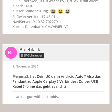
JEEP, Cherokee, 200 KW/272 PS, 3,2L V6, = mit allem,
einschl.AHK,
ausser Standheizung.
Softwareversion: 17.46.01
NaviServer: 9.10.32.702279
Karten-Datenbank: CMCVP4EU;V9
Blueblack
JEEP-Schrauber
1. November 2024
@emma2
: hat Dein UC denn Android Auto ? Also das
Pendant zu Apple Carplay ? Verbindest Du per USB-
Kabel ? (ohne das geht es nicht)
I can't argue with a stupids.