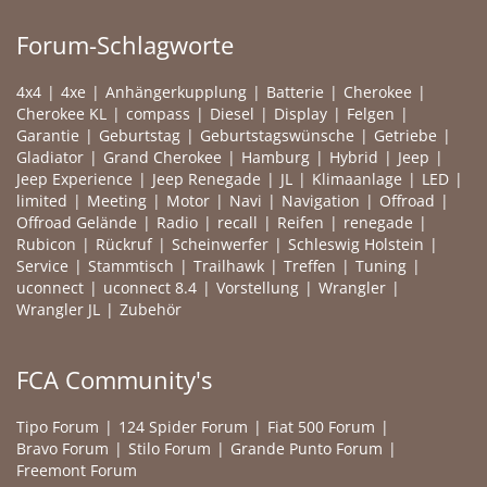
Forum-Schlagworte
4x4
4xe
Anhängerkupplung
Batterie
Cherokee
Cherokee KL
compass
Diesel
Display
Felgen
Garantie
Geburtstag
Geburtstagswünsche
Getriebe
Gladiator
Grand Cherokee
Hamburg
Hybrid
Jeep
Jeep Experience
Jeep Renegade
JL
Klimaanlage
LED
limited
Meeting
Motor
Navi
Navigation
Offroad
Offroad Gelände
Radio
recall
Reifen
renegade
Rubicon
Rückruf
Scheinwerfer
Schleswig Holstein
Service
Stammtisch
Trailhawk
Treffen
Tuning
uconnect
uconnect 8.4
Vorstellung
Wrangler
Wrangler JL
Zubehör
FCA Community's
Tipo Forum
124 Spider Forum
Fiat 500 Forum
Bravo Forum
Stilo Forum
Grande Punto Forum
Freemont Forum