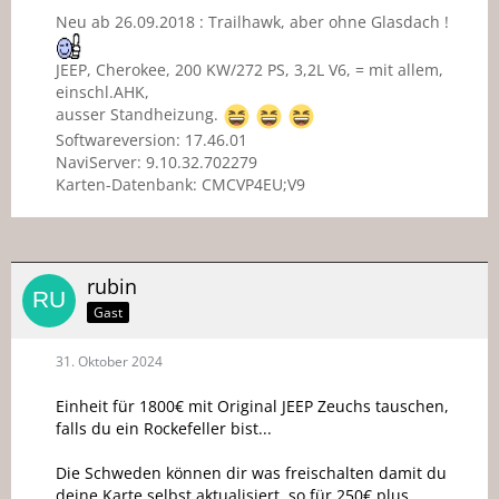
Neu ab 26.09.2018 : Trailhawk, aber ohne Glasdach !
JEEP, Cherokee, 200 KW/272 PS, 3,2L V6, = mit allem,
einschl.AHK,
ausser Standheizung.
Softwareversion: 17.46.01
NaviServer: 9.10.32.702279
Karten-Datenbank: CMCVP4EU;V9
rubin
Gast
31. Oktober 2024
Einheit für 1800€ mit Original JEEP Zeuchs tauschen,
falls du ein Rockefeller bist...
Die Schweden können dir was freischalten damit du
deine Karte selbst aktualisiert. so für 250€ plus