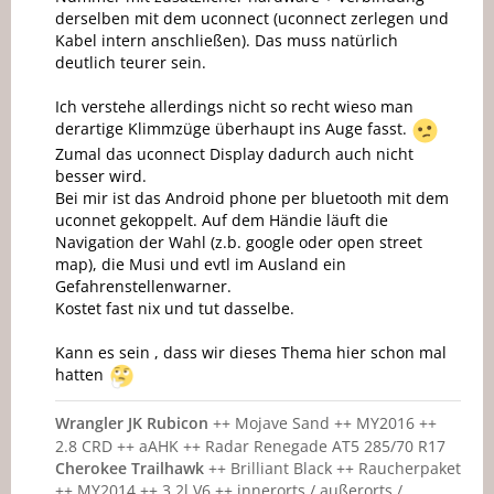
derselben mit dem uconnect (uconnect zerlegen und
Kabel intern anschließen). Das muss natürlich
deutlich teurer sein.
Ich verstehe allerdings nicht so recht wieso man
derartige Klimmzüge überhaupt ins Auge fasst.
Zumal das uconnect Display dadurch auch nicht
besser wird.
Bei mir ist das Android phone per bluetooth mit dem
uconnet gekoppelt. Auf dem Händie läuft die
Navigation der Wahl (z.b. google oder open street
map), die Musi und evtl im Ausland ein
Gefahrenstellenwarner.
Kostet fast nix und tut dasselbe.
Kann es sein , dass wir dieses Thema hier schon mal
hatten
Wrangler JK Rubicon
++ Mojave Sand ++ MY2016 ++
2.8 CRD ++ aAHK ++ Radar Renegade AT5 285/70 R17
Cherokee Trailhawk
++ Brilliant Black ++ Raucherpaket
++ MY2014 ++ 3.2l V6 ++ innerorts / außerorts /