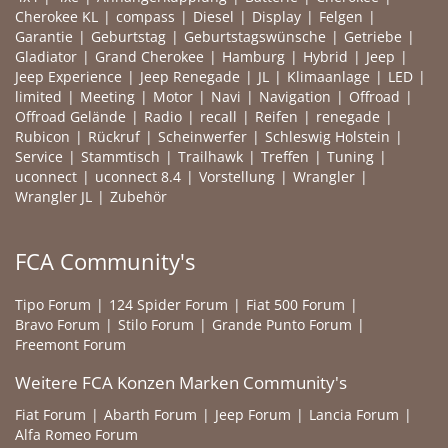
Cherokee KL
compass
Diesel
Display
Felgen
Garantie
Geburtstag
Geburtstagswünsche
Getriebe
Gladiator
Grand Cherokee
Hamburg
Hybrid
Jeep
Jeep Experience
Jeep Renegade
JL
Klimaanlage
LED
limited
Meeting
Motor
Navi
Navigation
Offroad
Offroad Gelände
Radio
recall
Reifen
renegade
Rubicon
Rückruf
Scheinwerfer
Schleswig Holstein
Service
Stammtisch
Trailhawk
Treffen
Tuning
uconnect
uconnect 8.4
Vorstellung
Wrangler
Wrangler JL
Zubehör
FCA Community's
Tipo Forum
124 Spider Forum
Fiat 500 Forum
Bravo Forum
Stilo Forum
Grande Punto Forum
Freemont Forum
Weitere FCA Konzen Marken Community's
Fiat Forum
Abarth Forum
Jeep Forum
Lancia Forum
Alfa Romeo Forum