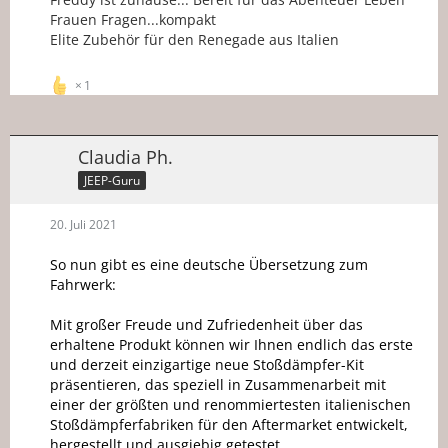
Frauen Fragen...kompakt
Elite Zubehör für den Renegade aus Italien
italienischen Renie Fahrer, er hat das Fahrwerk von
Elite verbaut, fährt damit schon einige Jahre
Offroad und ist sehr zufrieden.
1
Claudia Ph.
JEEP-Guru
20. Juli 2021
So nun gibt es eine deutsche Übersetzung zum
Fahrwerk:
Mit großer Freude und Zufriedenheit über das
erhaltene Produkt können wir Ihnen endlich das erste
und derzeit einzigartige neue Stoßdämpfer-Kit
präsentieren, das speziell in Zusammenarbeit mit
einer der größten und renommiertesten italienischen
Stoßdämpferfabriken für den Aftermarket entwickelt,
hergestellt und ausgiebig getestet