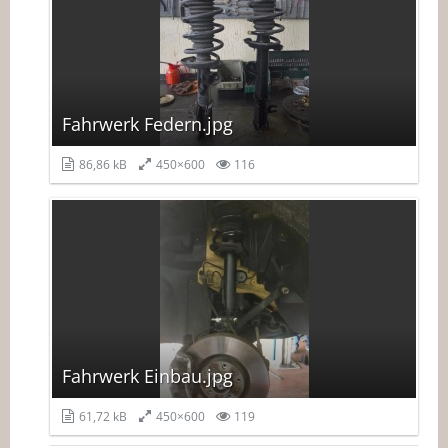
Fahrwerk Federn.jpg
86,86 kB
450×600
116
Fahrwerk Einbau.jpg
61,72 kB
450×600
119