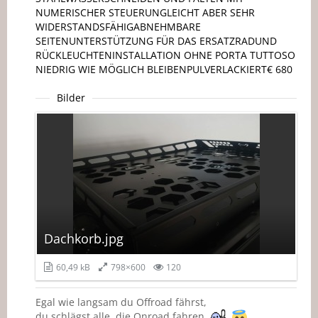
NUMERISCHER STEUERUNGLEICHT ABER SEHR
WIDERSTANDSFÄHIGABNEHMBARE
SEITENUNTERSTÜTZUNG FÜR DAS ERSATZRADUND
RÜCKLEUCHTENINSTALLATION OHNE PORTA TUTTOSO
NIEDRIG WIE MÖGLICH BLEIBENPULVERLACKIERT€ 680
Bilder
Dachkorb.jpg
60,49 kB
798×600
120
Egal wie langsam du Offroad fährst,
du schlägst alle, die Onroad fahren.