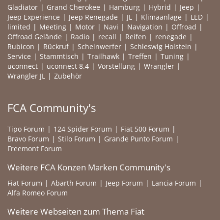
Gladiator
Grand Cherokee
Hamburg
Hybrid
Jeep
Jeep Experience
Jeep Renegade
JL
Klimaanlage
LED
limited
Meeting
Motor
Navi
Navigation
Offroad
Offroad Gelände
Radio
recall
Reifen
renegade
Rubicon
Rückruf
Scheinwerfer
Schleswig Holstein
Service
Stammtisch
Trailhawk
Treffen
Tuning
uconnect
uconnect 8.4
Vorstellung
Wrangler
Wrangler JL
Zubehör
FCA Community's
Tipo Forum
124 Spider Forum
Fiat 500 Forum
Bravo Forum
Stilo Forum
Grande Punto Forum
Freemont Forum
Weitere FCA Konzen Marken Community's
Fiat Forum
Abarth Forum
Jeep Forum
Lancia Forum
Alfa Romeo Forum
Weitere Webseiten zum Thema Fiat