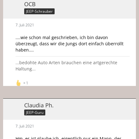
OCB
JEEP-Schrauber
7. Juli 2021
....wie schon mal geschrieben, ich bin davon
überzeugt, dass wir die Jungs dort einfach überrollt
haben....
...bedohte Auto Arten brauchen eine artgerechte
Haltung...
1
Claudia Ph.
JEEP-Guru
7. Juli 2021
Hm, es ist glaube ich, eigentlich nur ein Mann, der