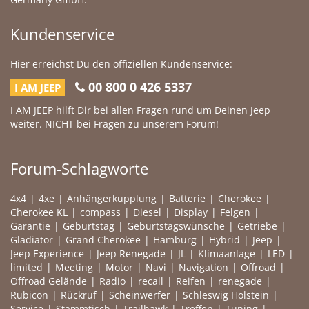
Kundenservice
Hier erreichst Du den offiziellen Kundenservice:
00 800 0 426 5337
I AM JEEP
I AM JEEP hilft Dir bei allen Fragen rund um Deinen Jeep
weiter. NICHT bei Fragen zu unserem Forum!
Forum-Schlagworte
4x4
4xe
Anhängerkupplung
Batterie
Cherokee
Cherokee KL
compass
Diesel
Display
Felgen
Garantie
Geburtstag
Geburtstagswünsche
Getriebe
Gladiator
Grand Cherokee
Hamburg
Hybrid
Jeep
Jeep Experience
Jeep Renegade
JL
Klimaanlage
LED
limited
Meeting
Motor
Navi
Navigation
Offroad
Offroad Gelände
Radio
recall
Reifen
renegade
Rubicon
Rückruf
Scheinwerfer
Schleswig Holstein
Service
Stammtisch
Trailhawk
Treffen
Tuning