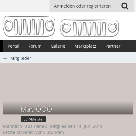
Anmelden oder registrieren
Portal
Forum
Galerie
Marktplatz
Partner
Mitglieder
Mac-OOO
JEEP-Meister
Männlich
aus Hanau
Mitglied seit 14. Juni 2019
Letzte Aktivität:
Vor 5 Stunden