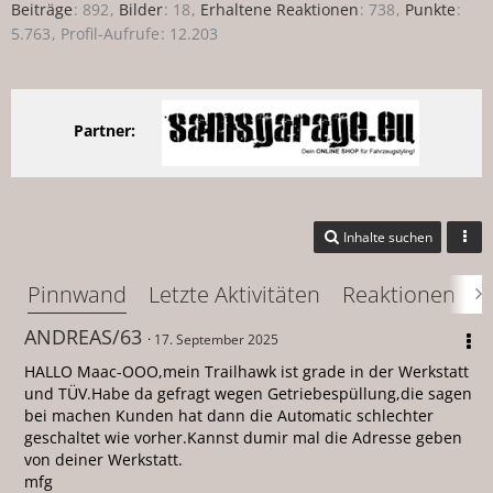
Beiträge
892
Bilder
18
Erhaltene Reaktionen
738
Punkte
5.763
Profil-Aufrufe
12.203
Partner:
Inhalte suchen
Pinnwand
Letzte Aktivitäten
Reaktionen
Ü
ANDREAS/63
17. September 2025
HALLO Maac-OOO,mein Trailhawk ist grade in der Werkstatt
und TÜV.Habe da gefragt wegen Getriebespüllung,die sagen
bei machen Kunden hat dann die Automatic schlechter
geschaltet wie vorher.Kannst dumir mal die Adresse geben
von deiner Werkstatt.
mfg