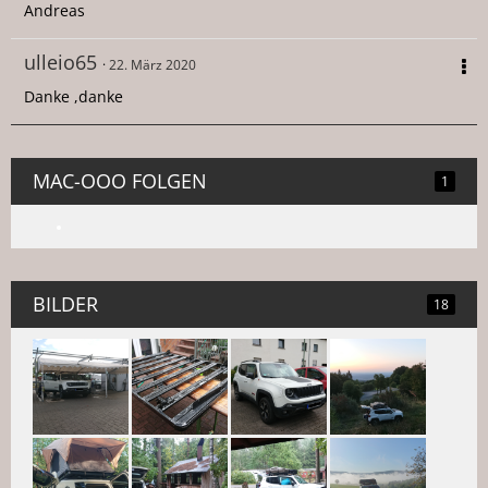
Andreas
ulleio65
22. März 2020
Danke ,danke
MAC-OOO FOLGEN
1
BILDER
18