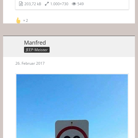
203,72 kB
1.000×730
549
2
Manfred
JEEP-Meister
26. Februar 2017