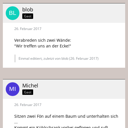
blob
Gast
26. Februar 2017
Verabreden sich zwei Wände:
"Wir treffen uns an der Ecke!"
Einmal editiert, zuletzt von blob (
26. Februar 2017
)
Michel
Gast
26. Februar 2017
Sitzen zwei Fön auf einem Baum und unterhalten sich
...
Kommt ein Kühlschrank vorbei geflogen und ruft