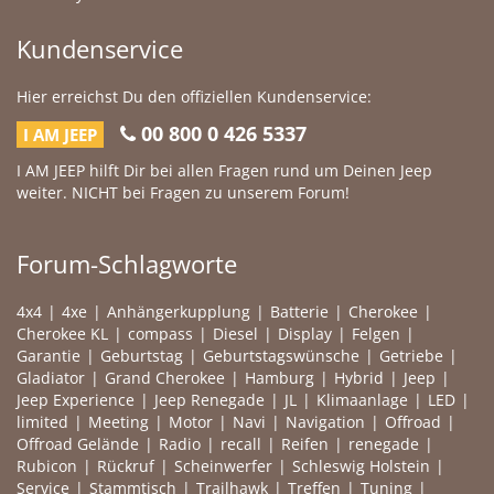
Kundenservice
Hier erreichst Du den offiziellen Kundenservice:
00 800 0 426 5337
I AM JEEP
I AM JEEP hilft Dir bei allen Fragen rund um Deinen Jeep
weiter. NICHT bei Fragen zu unserem Forum!
Forum-Schlagworte
4x4
4xe
Anhängerkupplung
Batterie
Cherokee
Cherokee KL
compass
Diesel
Display
Felgen
Garantie
Geburtstag
Geburtstagswünsche
Getriebe
Gladiator
Grand Cherokee
Hamburg
Hybrid
Jeep
Jeep Experience
Jeep Renegade
JL
Klimaanlage
LED
limited
Meeting
Motor
Navi
Navigation
Offroad
Offroad Gelände
Radio
recall
Reifen
renegade
Rubicon
Rückruf
Scheinwerfer
Schleswig Holstein
Service
Stammtisch
Trailhawk
Treffen
Tuning