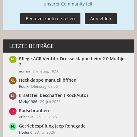
unserer Community teil!
Benutzerkonto erstellen
Anmelden
LETZTE BEITRÄGE
Pflege AGR Ventil + Drosselklappe beim 2.0 Multijet
2
adrian
Dienstag, 18:50
Heckklappe manuell öffnen
RudiR
Dienstag, 08:06
Ersatzteil beschaffen ( RockAuto)
Micky1986
29. Juli 2026
Radschrauben
effective
26. Juli 2026
Getriebespülung Jeep Renegade
FlodurK
23. Juli 2026