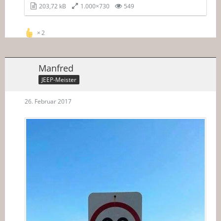
203,72 kB
1.000×730
549
2
Manfred
JEEP-Meister
26. Februar 2017