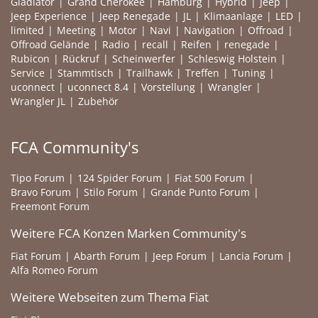
Gladiator
Grand Cherokee
Hamburg
Hybrid
Jeep
Jeep Experience
Jeep Renegade
JL
Klimaanlage
LED
limited
Meeting
Motor
Navi
Navigation
Offroad
Offroad Gelände
Radio
recall
Reifen
renegade
Rubicon
Rückruf
Scheinwerfer
Schleswig Holstein
Service
Stammtisch
Trailhawk
Treffen
Tuning
uconnect
uconnect 8.4
Vorstellung
Wrangler
Wrangler JL
Zubehör
FCA Community's
Tipo Forum
124 Spider Forum
Fiat 500 Forum
Bravo Forum
Stilo Forum
Grande Punto Forum
Freemont Forum
Weitere FCA Konzen Marken Community's
Fiat Forum
Abarth Forum
Jeep Forum
Lancia Forum
Alfa Romeo Forum
Weitere Webseiten zum Thema Fiat