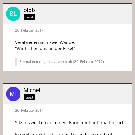
blob
Gast
26. Februar 2017
Verabreden sich zwei Wände:
"Wir treffen uns an der Ecke!"
Einmal editiert, zuletzt von blob (
26. Februar 2017
)
Michel
Gast
26. Februar 2017
Sitzen zwei Fön auf einem Baum und unterhalten sich
...
Kommt ein Kühlschrank vorbei geflogen und ruft