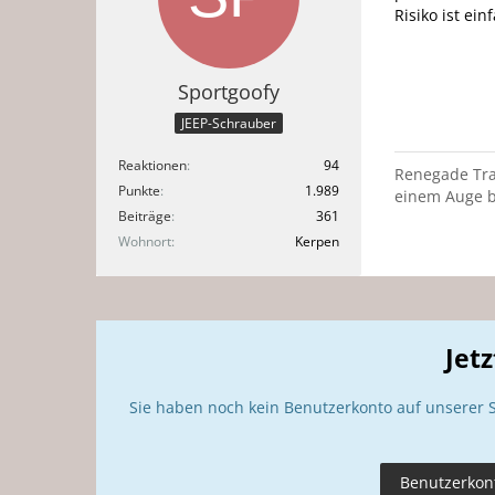
Risiko ist ei
Sportgoofy
JEEP-Schrauber
Reaktionen
94
Renegade Trai
Punkte
1.989
einem Auge b
Beiträge
361
Wohnort
Kerpen
Jet
Sie haben noch kein Benutzerkonto auf unserer 
Benutzerkont