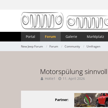
Portal
Forum
Galerie
Marktplatz
New Jeep Forum
Forum
Community
Umfragen
Motorspülung sinnvoll
Hotte1
11. April 2026
Partner: