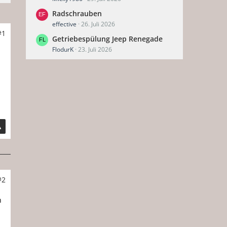
Radschrauben
effective
26. Juli 2026
#1
Getriebespülung Jeep Renegade
FlodurK
23. Juli 2026
#2
n