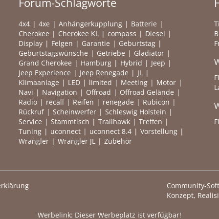
Forum-Schlagworte
4x4
4xe
Anhängerkupplung
Batterie
T
Cherokee
Cherokee KL
compass
Diesel
B
Display
Felgen
Garantie
Geburtstag
F
Geburtstagswünsche
Getriebe
Gladiator
W
Grand Cherokee
Hamburg
Hybrid
Jeep
Jeep Experience
Jeep Renegade
JL
F
Klimaanlage
LED
limited
Meeting
Motor
L
Navi
Navigation
Offroad
Offroad Gelände
Radio
recall
Reifen
renegade
Rubicon
W
Rückruf
Scheinwerfer
Schleswig Holstein
Service
Stammtisch
Trailhawk
Treffen
F
Tuning
uconnect
uconnect 8.4
Vorstellung
Wrangler
Wrangler JL
Zubehör
rklärung
Community-Sof
Konzept, Realis
Werbelink: Dieser Werbeplatz ist verfügbar!