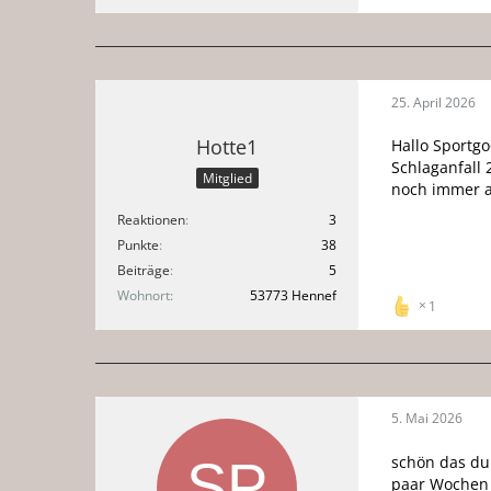
25. April 2026
Hotte1
Hallo Sportgo
Schlaganfall
Mitglied
noch immer a
Reaktionen
3
Punkte
38
Beiträge
5
Wohnort
53773 Hennef
1
5. Mai 2026
schön das du 
paar Wochen 