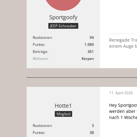
Sportgoofy
JEEP-Schrauber
Reaktionen
94
Renegade Trai
Punkte
1.989
einem Auge b
Beiträge
361
Wohnort
Kerpen
11. April 2026
Hotte1
Hey Sportgoof
werden aber v
Mitglied
nach 1 Woche
Reaktionen
3
Punkte
38