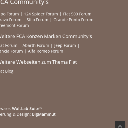
FCA Community's
ipo Forum
124 Spider Forum
Fiat 500 Forum
ravo Forum
Stilo Forum
Grande Punto Forum
reemont Forum
eitere FCA Konzen Marken Community's
iat Forum
Abarth Forum
Jeep Forum
ancia Forum
Alfa Romeo Forum
eitere Webseiten zum Thema Fiat
iat Blog
tware:
WoltLab Suite™
ierung & Design:
BigMammut