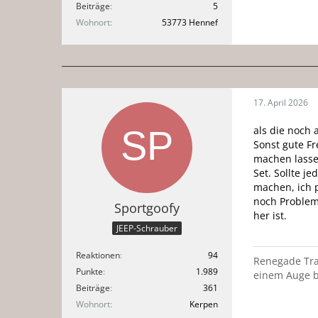
Beiträge
5
Wohnort
53773 Hennef
17. April 2026
als die noch 
Sonst gute F
machen lassen
Set. Sollte j
machen, ich 
noch Probleme
Sportgoofy
her ist.
JEEP-Schrauber
Reaktionen
94
Renegade Trai
Punkte
1.989
einem Auge b
Beiträge
361
Wohnort
Kerpen