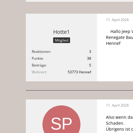
11. April 2026
Hotte1
Hallo Jeep 
Renegate Bau
Mitglied
Hennef
Reaktionen
3
Punkte
38
Beiträge
5
Wohnort
53773 Hennef
11. April 2026
Also wenn da
Schaden.
Übrigens ist 