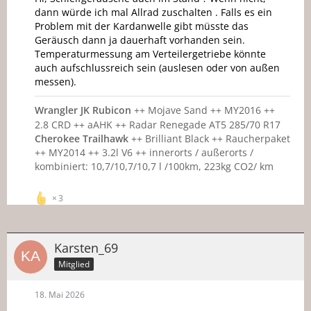
dann würde ich mal Allrad zuschalten . Falls es ein
Problem mit der Kardanwelle gibt müsste das
Geräusch dann ja dauerhaft vorhanden sein.
Temperaturmessung am Verteilergetriebe könnte
auch aufschlussreich sein (auslesen oder von außen
messen).
Wrangler JK Rubicon
++ Mojave Sand ++ MY2016 ++
2.8 CRD ++ aAHK ++ Radar Renegade AT5 285/70 R17
Cherokee Trailhawk
++ Brilliant Black ++ Raucherpaket
++ MY2014 ++ 3.2l V6 ++ innerorts / außerorts /
kombiniert: 10,7/10,7/10,7 l /100km, 223kg CO2/ km
3
Karsten_69
Mitglied
18. Mai 2026