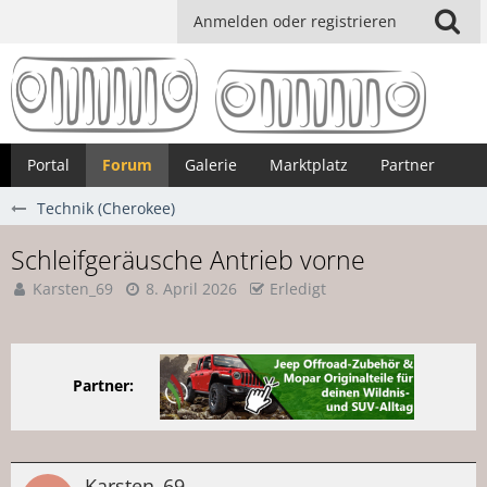
Anmelden oder registrieren
Portal
Forum
Galerie
Marktplatz
Partner
Technik (Cherokee)
Schleifgeräusche Antrieb vorne
Karsten_69
8. April 2026
Erledigt
Partner:
Karsten_69