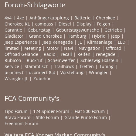
Forum-Schlagworte
4x4
4xe
Anhängerkupplung
Batterie
Cherokee
Cherokee KL
compass
Diesel
Display
Felgen
Garantie
Geburtstag
Geburtstagswünsche
Getriebe
Gladiator
Grand Cherokee
Hamburg
Hybrid
Jeep
Jeep Experience
Jeep Renegade
JL
Klimaanlage
LED
limited
Meeting
Motor
Navi
Navigation
Offroad
Offroad Gelände
Radio
recall
Reifen
renegade
Rubicon
Rückruf
Scheinwerfer
Schleswig Holstein
Service
Stammtisch
Trailhawk
Treffen
Tuning
uconnect
uconnect 8.4
Vorstellung
Wrangler
Wrangler JL
Zubehör
FCA Community's
Tipo Forum
124 Spider Forum
Fiat 500 Forum
Bravo Forum
Stilo Forum
Grande Punto Forum
Freemont Forum
Weitere FCA Konzen Marken Community's