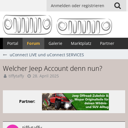
Anmelden oder registrieren
Portal
Forum
Galerie
Marktplatz
Partner
uConnect LIVE und uConnect SERVICES
Welcher Jeep Account denn nun?
tiffytaffy
28. April 2025
Partner:
tiffytaffy