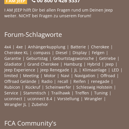
00 800 0 426 5337
I AM JEEP
I AM JEEP hilft Dir bei allen Fragen rund um Deinen Jeep
weiter. NICHT bei Fragen zu unserem Forum!
Forum-Schlagworte
4x4
4xe
Anhängerkupplung
Batterie
Cherokee
Cherokee KL
compass
Diesel
Display
Felgen
Garantie
Geburtstag
Geburtstagswünsche
Getriebe
Gladiator
Grand Cherokee
Hamburg
Hybrid
Jeep
Jeep Experience
Jeep Renegade
JL
Klimaanlage
LED
limited
Meeting
Motor
Navi
Navigation
Offroad
Offroad Gelände
Radio
recall
Reifen
renegade
Rubicon
Rückruf
Scheinwerfer
Schleswig Holstein
Service
Stammtisch
Trailhawk
Treffen
Tuning
uconnect
uconnect 8.4
Vorstellung
Wrangler
Wrangler JL
Zubehör
FCA Community's