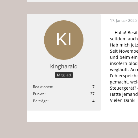
17. Januar 2025
Hallo! Besi
seitdem auch
Hab mich jetz
Seit Novembe
und beim eins
insofern blöd
kingharald
wegläuft. An 
Mitglied
Fehlerspeich
gemacht, welc
Reaktionen
7
Steuergerät? 
Punkte
37
Hatte jemand
Vielen Dank!
Beiträge
4