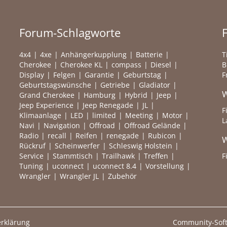
Forum-Schlagworte
4x4
4xe
Anhängerkupplung
Batterie
T
Cherokee
Cherokee KL
compass
Diesel
B
Display
Felgen
Garantie
Geburtstag
F
Geburtstagswünsche
Getriebe
Gladiator
W
Grand Cherokee
Hamburg
Hybrid
Jeep
Jeep Experience
Jeep Renegade
JL
F
Klimaanlage
LED
limited
Meeting
Motor
L
Navi
Navigation
Offroad
Offroad Gelände
Radio
recall
Reifen
renegade
Rubicon
W
Rückruf
Scheinwerfer
Schleswig Holstein
Service
Stammtisch
Trailhawk
Treffen
F
Tuning
uconnect
uconnect 8.4
Vorstellung
Wrangler
Wrangler JL
Zubehör
rklärung
Community-Sof