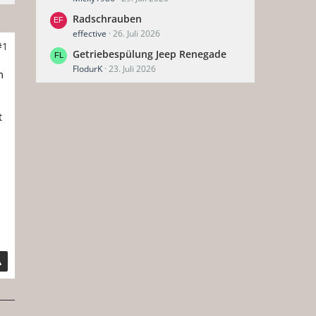
Radschrauben
effective
26. Juli 2026
#1
Getriebespülung Jeep Renegade
FlodurK
23. Juli 2026
m
t