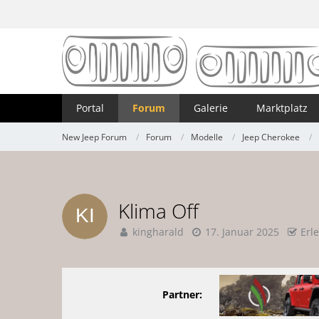
Portal
Forum
Galerie
Marktplatz
New Jeep Forum
Forum
Modelle
Jeep Cherokee
Klima Off
kingharald
17. Januar 2025
Erl
Partner: