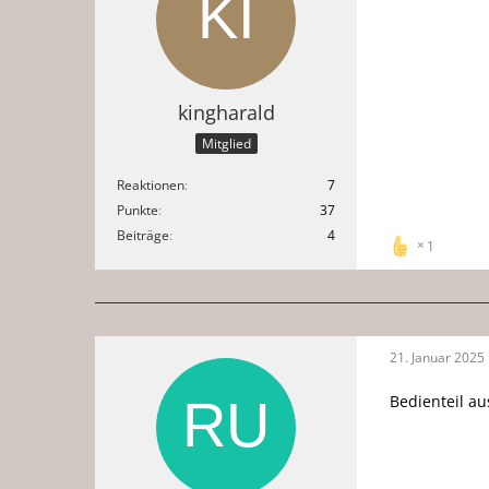
kingharald
Mitglied
Reaktionen
7
Punkte
37
Beiträge
4
1
21. Januar 2025
Bedienteil a