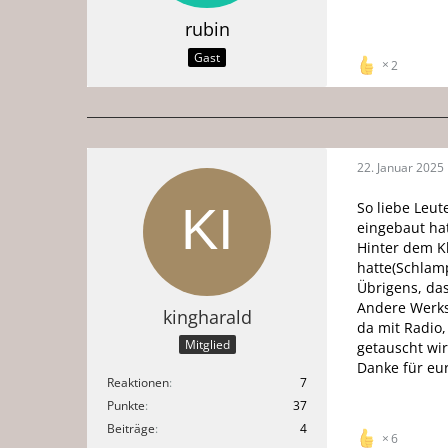
rubin
Gast
2
22. Januar 2025
So liebe Leu
eingebaut ha
Hinter dem Kl
hatte(Schlamp
Übrigens, das
Andere Werkst
kingharald
da mit Radio,
Mitglied
getauscht wir
Danke für eu
Reaktionen
7
Punkte
37
Beiträge
4
6