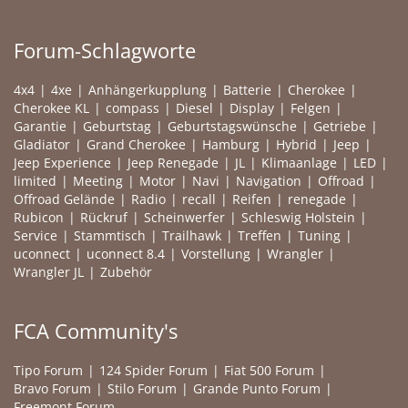
Forum-Schlagworte
4x4
4xe
Anhängerkupplung
Batterie
Cherokee
Cherokee KL
compass
Diesel
Display
Felgen
Garantie
Geburtstag
Geburtstagswünsche
Getriebe
Gladiator
Grand Cherokee
Hamburg
Hybrid
Jeep
Jeep Experience
Jeep Renegade
JL
Klimaanlage
LED
limited
Meeting
Motor
Navi
Navigation
Offroad
Offroad Gelände
Radio
recall
Reifen
renegade
Rubicon
Rückruf
Scheinwerfer
Schleswig Holstein
Service
Stammtisch
Trailhawk
Treffen
Tuning
uconnect
uconnect 8.4
Vorstellung
Wrangler
Wrangler JL
Zubehör
FCA Community's
Tipo Forum
124 Spider Forum
Fiat 500 Forum
Bravo Forum
Stilo Forum
Grande Punto Forum
Freemont Forum