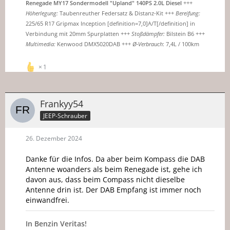
Renegade MY17 Sondermodell "Upland" 140PS 2.0L Diesel
+++
Höherlegung:
Taubenreuther Federsatz & Distanz-Kit +++
Bereifung:
225/65 R17 Gripmax Inception [definition=7,0]A/T[/definition] in
Verbindung mit 20mm Spurplatten +++
Stoßdämpfer:
Bilstein B6 +++
Multimedia:
Kenwood DMX5020DAB +++
Ø-Verbrauch
: 7,4L / 100km
1
Frankyy54
JEEP-Schrauber
26. Dezember 2024
Danke für die Infos. Da aber beim Kompass die DAB
Antenne woanders als beim Renegade ist, gehe ich
davon aus, dass beim Compass nicht dieselbe
Antenne drin ist. Der DAB Empfang ist immer noch
einwandfrei.
In Benzin Veritas!