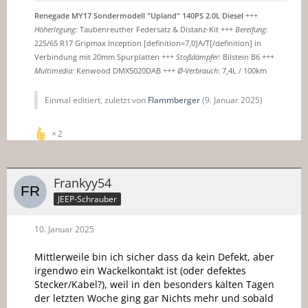
Renegade MY17 Sondermodell "Upland" 140PS 2.0L Diesel
+++
Höherlegung:
Taubenreuther Federsatz & Distanz-Kit +++
Bereifung:
225/65 R17 Gripmax Inception [definition=7,0]A/T[/definition] in
Verbindung mit 20mm Spurplatten +++
Stoßdämpfer:
Bilstein B6 +++
Multimedia:
Kenwood DMX5020DAB +++
Ø-Verbrauch
: 7,4L / 100km
Einmal editiert, zuletzt von
Flammberger
(
9. Januar 2025
)
2
Frankyy54
JEEP-Schrauber
10. Januar 2025
Mittlerweile bin ich sicher dass da kein Defekt, aber
irgendwo ein Wackelkontakt ist (oder defektes
Stecker/Kabel?), weil in den besonders kalten Tagen
der letzten Woche ging gar Nichts mehr und sobald