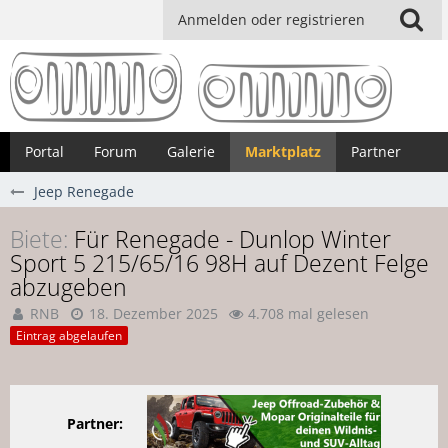
Anmelden oder registrieren
Portal
Forum
Galerie
Marktplatz
Partner
Jeep Renegade
Biete
Für Renegade - Dunlop Winter
Sport 5 215/65/16 98H auf Dezent Felge
abzugeben
RNB
18. Dezember 2025
4.708 mal gelesen
Eintrag abgelaufen
Partner: