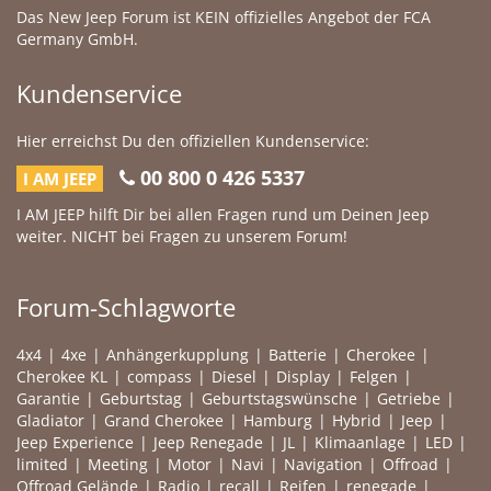
Das New Jeep Forum ist KEIN offizielles Angebot der FCA
Germany GmbH.
Kundenservice
Hier erreichst Du den offiziellen Kundenservice:
00 800 0 426 5337
I AM JEEP
I AM JEEP hilft Dir bei allen Fragen rund um Deinen Jeep
weiter. NICHT bei Fragen zu unserem Forum!
Forum-Schlagworte
4x4
4xe
Anhängerkupplung
Batterie
Cherokee
Cherokee KL
compass
Diesel
Display
Felgen
Garantie
Geburtstag
Geburtstagswünsche
Getriebe
Gladiator
Grand Cherokee
Hamburg
Hybrid
Jeep
Jeep Experience
Jeep Renegade
JL
Klimaanlage
LED
limited
Meeting
Motor
Navi
Navigation
Offroad
Offroad Gelände
Radio
recall
Reifen
renegade