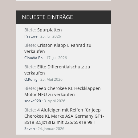
NEUESTE EINTRÄGE
Biete
Spurplatten
Pastore
25. Juli 2026
Biete
Crisson Klapp E Fahrad zu
verkaufen
Claudia Ph.
17. Juli 2026
Biete
Elite Differentialschutz zu
verkaufen
O.König
25. Mai 2026
Biete
Jeep Cherokee KL Heckklappen
Motor NEU zu verkaufen
snake920
3. April 2026
Biete
4 Alufelgen mit Reifen für Jeep
Cherokee KL Marke ASA Germany GT1-
8518 8,5Jx18H2 mit 225/55R18 98H
Seven
24. Januar 2026