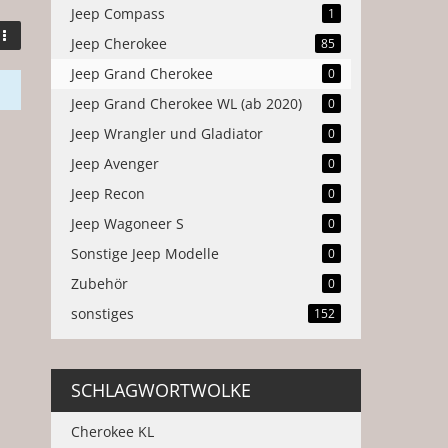
Jeep Compass
1
Jeep Cherokee
85
Jeep Grand Cherokee
0
Jeep Grand Cherokee WL (ab 2020)
0
Jeep Wrangler und Gladiator
0
Jeep Avenger
0
Jeep Recon
0
Jeep Wagoneer S
0
Sonstige Jeep Modelle
0
Zubehör
0
sonstiges
152
SCHLAGWORTWOLKE
Cherokee KL