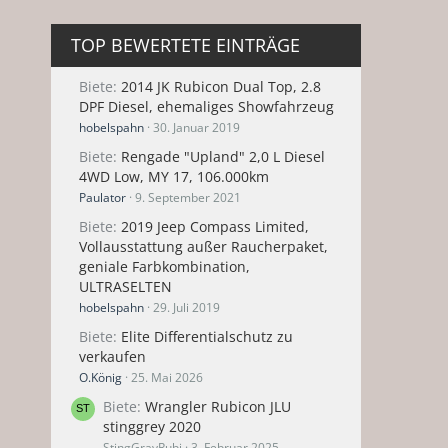
TOP BEWERTETE EINTRÄGE
Biete
2014 JK Rubicon Dual Top, 2.8
DPF Diesel, ehemaliges Showfahrzeug
hobelspahn
30. Januar 2019
Biete
Rengade "Upland" 2,0 L Diesel
4WD Low, MY 17, 106.000km
Paulator
9. September 2021
Biete
2019 Jeep Compass Limited,
Vollausstattung außer Raucherpaket,
geniale Farbkombination,
ULTRASELTEN
hobelspahn
29. Juli 2019
Biete
Elite Differentialschutz zu
verkaufen
O.König
25. Mai 2026
Biete
Wrangler Rubicon JLU
stinggrey 2020
StingGrayRubi
3. Februar 2025