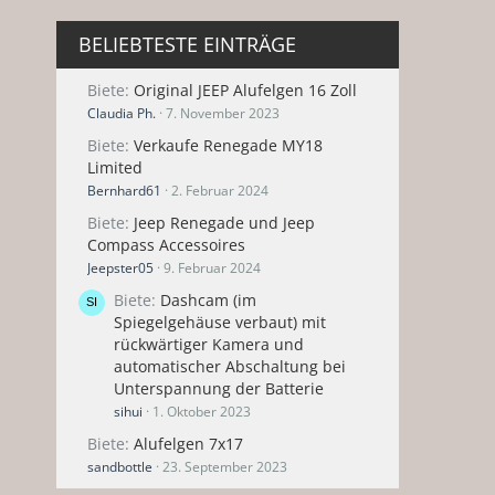
BELIEBTESTE EINTRÄGE
Biete
Original JEEP Alufelgen 16 Zoll
Claudia Ph.
7. November 2023
Biete
Verkaufe Renegade MY18
Limited
Bernhard61
2. Februar 2024
Biete
Jeep Renegade und Jeep
Compass Accessoires
Jeepster05
9. Februar 2024
Biete
Dashcam (im
Spiegelgehäuse verbaut) mit
rückwärtiger Kamera und
automatischer Abschaltung bei
Unterspannung der Batterie
sihui
1. Oktober 2023
Biete
Alufelgen 7x17
sandbottle
23. September 2023