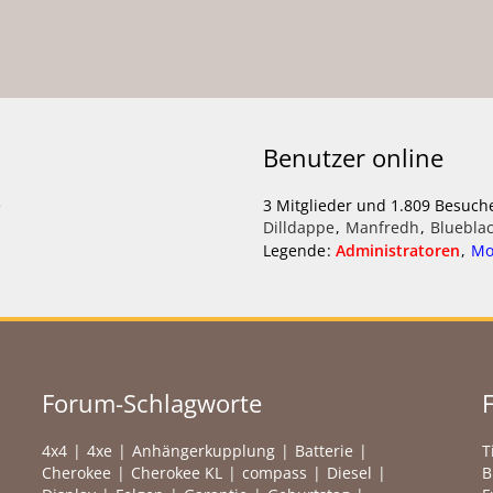
Benutzer online
e
3 Mitglieder und 1.809 Besuch
Dilldappe
Manfredh
Bluebla
Legende
Administratoren
Mo
Forum-Schlagworte
4x4
4xe
Anhängerkupplung
Batterie
T
Cherokee
Cherokee KL
compass
Diesel
B