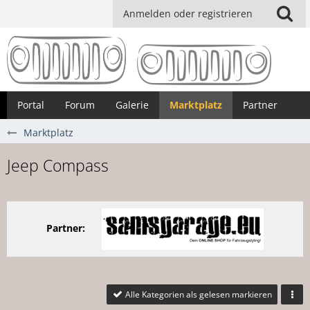
Anmelden oder registrieren
Portal
Forum
Galerie
Marktplatz
Partner
Marktplatz
Jeep Compass
Partner:
Alle Kategorien als gelesen markieren