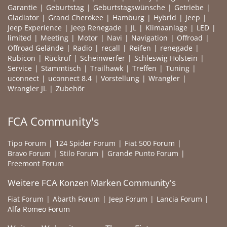
Garantie
Geburtstag
Geburtstagswünsche
Getriebe
Gladiator
Grand Cherokee
Hamburg
Hybrid
Jeep
Jeep Experience
Jeep Renegade
JL
Klimaanlage
LED
limited
Meeting
Motor
Navi
Navigation
Offroad
Offroad Gelände
Radio
recall
Reifen
renegade
Rubicon
Rückruf
Scheinwerfer
Schleswig Holstein
Service
Stammtisch
Trailhawk
Treffen
Tuning
uconnect
uconnect 8.4
Vorstellung
Wrangler
Wrangler JL
Zubehör
FCA Community's
Tipo Forum
124 Spider Forum
Fiat 500 Forum
Bravo Forum
Stilo Forum
Grande Punto Forum
Freemont Forum
Weitere FCA Konzen Marken Community's
Fiat Forum
Abarth Forum
Jeep Forum
Lancia Forum
Alfa Romeo Forum