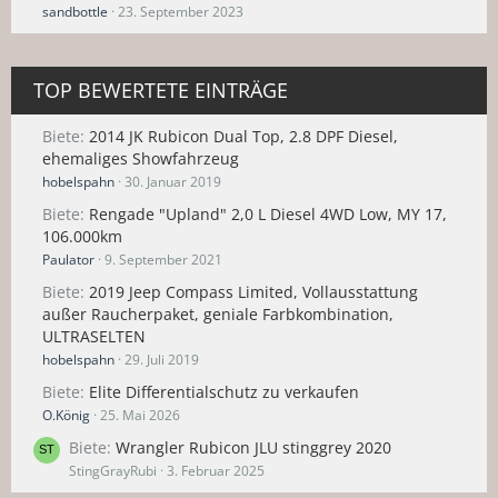
sandbottle
23. September 2023
TOP BEWERTETE EINTRÄGE
Biete
2014 JK Rubicon Dual Top, 2.8 DPF Diesel,
ehemaliges Showfahrzeug
hobelspahn
30. Januar 2019
Biete
Rengade "Upland" 2,0 L Diesel 4WD Low, MY 17,
106.000km
Paulator
9. September 2021
Biete
2019 Jeep Compass Limited, Vollausstattung
außer Raucherpaket, geniale Farbkombination,
ULTRASELTEN
hobelspahn
29. Juli 2019
Biete
Elite Differentialschutz zu verkaufen
O.König
25. Mai 2026
Biete
Wrangler Rubicon JLU stinggrey 2020
StingGrayRubi
3. Februar 2025