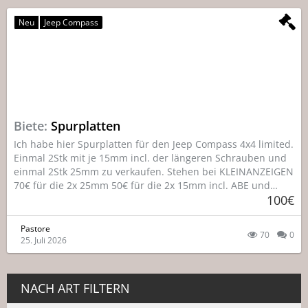
Neu
Jeep Compass
Biete
Spurplatten
Ich habe hier Spurplatten für den Jeep Compass 4x4 limited.
Einmal 2Stk mit je 15mm incl. der längeren Schrauben und
einmal 2Stk 25mm zu verkaufen. Stehen bei KLEINANZEIGEN
70€ für die 2x 25mm 50€ für die 2x 15mm incl. ABE und…
100€
Pastore
70
0
25. Juli 2026
NACH ART FILTERN