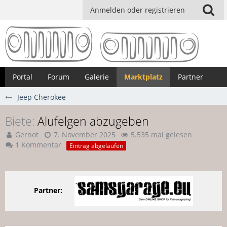
Anmelden oder registrieren
Portal
Forum
Galerie
Marktplatz
Partner
Jeep Cherokee
Biete
Alufelgen abzugeben
Gernot
7. November 2025
5.535 mal gelesen
1 Kommentar
Eintrag abgelaufen
Partner: