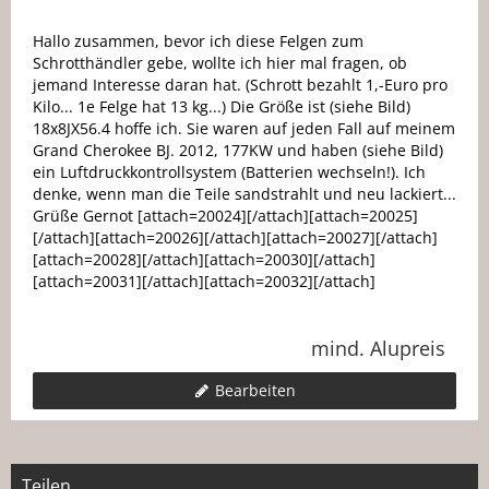
Hallo zusammen, bevor ich diese Felgen zum
Schrotthändler gebe, wollte ich hier mal fragen, ob
jemand Interesse daran hat. (Schrott bezahlt 1,-Euro pro
Kilo... 1e Felge hat 13 kg...) Die Größe ist (siehe Bild)
18x8JX56.4 hoffe ich. Sie waren auf jeden Fall auf meinem
Grand Cherokee BJ. 2012, 177KW und haben (siehe Bild)
ein Luftdruckkontrollsystem (Batterien wechseln!). Ich
denke, wenn man die Teile sandstrahlt und neu lackiert...
Grüße Gernot [attach=20024][/attach][attach=20025]
[/attach][attach=20026][/attach][attach=20027][/attach]
[attach=20028][/attach][attach=20030][/attach]
[attach=20031][/attach][attach=20032][/attach]
mind. Alupreis
Bearbeiten
Teilen