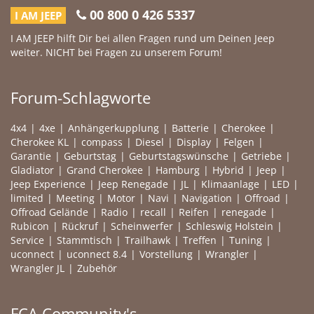
00 800 0 426 5337
I AM JEEP
I AM JEEP hilft Dir bei allen Fragen rund um Deinen Jeep
weiter. NICHT bei Fragen zu unserem Forum!
Forum-Schlagworte
4x4
4xe
Anhängerkupplung
Batterie
Cherokee
Cherokee KL
compass
Diesel
Display
Felgen
Garantie
Geburtstag
Geburtstagswünsche
Getriebe
Gladiator
Grand Cherokee
Hamburg
Hybrid
Jeep
Jeep Experience
Jeep Renegade
JL
Klimaanlage
LED
limited
Meeting
Motor
Navi
Navigation
Offroad
Offroad Gelände
Radio
recall
Reifen
renegade
Rubicon
Rückruf
Scheinwerfer
Schleswig Holstein
Service
Stammtisch
Trailhawk
Treffen
Tuning
uconnect
uconnect 8.4
Vorstellung
Wrangler
Wrangler JL
Zubehör
FCA Community's