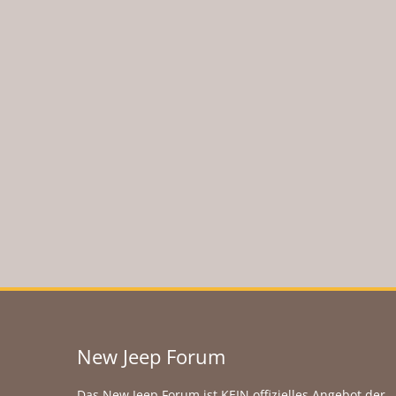
New Jeep Forum
Das New Jeep Forum ist KEIN offizielles Angebot der