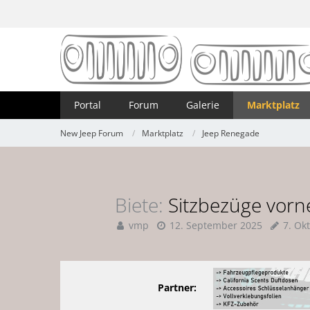
Portal
Forum
Galerie
Marktplatz
New Jeep Forum
Marktplatz
Jeep Renegade
Biete
Sitzbezüge vorn
vmp
12. September 2025
7. Ok
Partner: