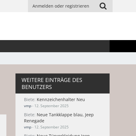
Anmelden oder registrieren
WEITERE EINTRÄGE DES
BENUTZERS
Biete
Kennzeichenhalter Neu
vmp
-
12. September 2025
Biete
Neue Tankklappe blau, Jeep
Renegade
vmp
-
12. September 2025
Biete
Neue Türverkleidung Jeep