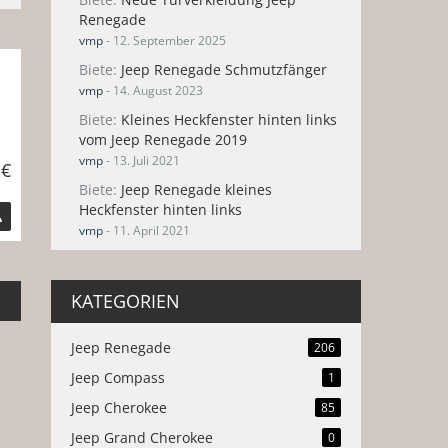
Renegade
vmp
-
12. September 2025
Biete
Jeep Renegade Schmutzfänger
vmp
-
14. August 2023
Biete
​Kleines Heckfenster hinten links
vom Jeep Renegade 2019
vmp
-
13. Juli 2021
 €
Biete
Jeep Renegade kleines
Heckfenster hinten links
vmp
-
11. April 2021
KATEGORIEN
Jeep Renegade
206
Jeep Compass
1
Jeep Cherokee
85
Jeep Grand Cherokee
0