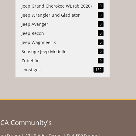
Jeep Grand Cherokee WL (ab 2020)
0
Jeep Wrangler und Gladiator
0
Jeep Avenger
0
Jeep Recon
0
Jeep Wagoneer S
0
Sonstige Jeep Modelle
0
Zubehör
0
sonstiges
152
FCA Community's
ipo Forum
124 Spider Forum
Fiat 500 Forum