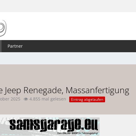
Partner
e Jeep Renegade, Massanfertigung
tober 2025
4.855 mal gelesen
Eintrag abgelaufen