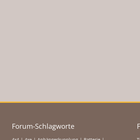
Forum-Schlagworte
4x4
4xe
Anhängerkupplung
Batterie
T