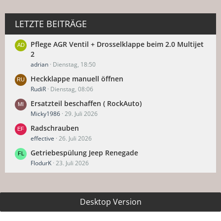
LETZTE BEITRÄGE
Pflege AGR Ventil + Drosselklappe beim 2.0 Multijet
2
adrian
Dienstag, 18:50
Heckklappe manuell öffnen
RudiR
Dienstag, 08:06
Ersatzteil beschaffen ( RockAuto)
Micky1986
29. Juli 2026
Radschrauben
effective
26. Juli 2026
Getriebespülung Jeep Renegade
FlodurK
23. Juli 2026
Desktop Version