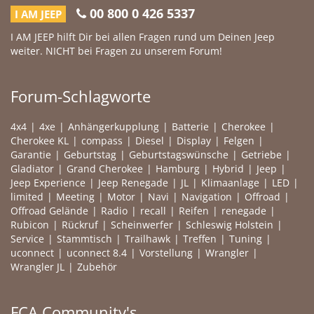
00 800 0 426 5337
I AM JEEP
I AM JEEP hilft Dir bei allen Fragen rund um Deinen Jeep
weiter. NICHT bei Fragen zu unserem Forum!
Forum-Schlagworte
4x4
4xe
Anhängerkupplung
Batterie
Cherokee
Cherokee KL
compass
Diesel
Display
Felgen
Garantie
Geburtstag
Geburtstagswünsche
Getriebe
Gladiator
Grand Cherokee
Hamburg
Hybrid
Jeep
Jeep Experience
Jeep Renegade
JL
Klimaanlage
LED
limited
Meeting
Motor
Navi
Navigation
Offroad
Offroad Gelände
Radio
recall
Reifen
renegade
Rubicon
Rückruf
Scheinwerfer
Schleswig Holstein
Service
Stammtisch
Trailhawk
Treffen
Tuning
uconnect
uconnect 8.4
Vorstellung
Wrangler
Wrangler JL
Zubehör
FCA Community's