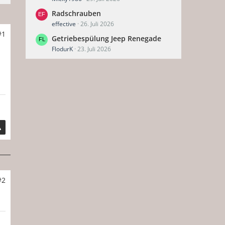
Radschrauben
effective
26. Juli 2026
#1
Getriebespülung Jeep Renegade
FlodurK
23. Juli 2026
#2