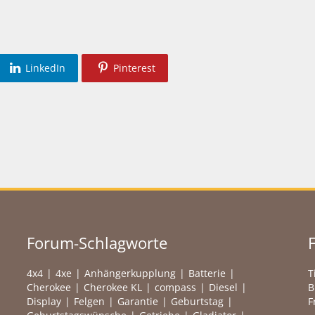
LinkedIn
Pinterest
Forum-Schlagworte
4x4
4xe
Anhängerkupplung
Batterie
T
Cherokee
Cherokee KL
compass
Diesel
B
Display
Felgen
Garantie
Geburtstag
F