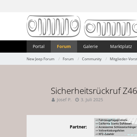
Portal
Forum
Galerie
Marktplatz
New Jeep Forum
Forum
Community
Mitglieder-Vors
Sicherheitsrückruf Z4
Josef P.
3. Juli 2025
Partner: