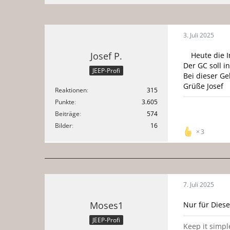
3. Juli 2025
Josef P.
Heute die 
Der GC soll i
JEEP-Profi
Bei dieser Ge
Grüße Josef
Reaktionen
315
Punkte
3.605
Beiträge
574
Bilder
16
3
7. Juli 2025
Moses1
Nur für Diesel
JEEP-Profi
Keep it simpl