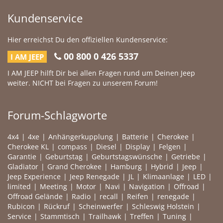
Kundenservice
Hier erreichst Du den offiziellen Kundenservice:
00 800 0 426 5337
I AM JEEP
I AM JEEP hilft Dir bei allen Fragen rund um Deinen Jeep
weiter. NICHT bei Fragen zu unserem Forum!
Forum-Schlagworte
4x4
4xe
Anhängerkupplung
Batterie
Cherokee
Cherokee KL
compass
Diesel
Display
Felgen
Garantie
Geburtstag
Geburtstagswünsche
Getriebe
Gladiator
Grand Cherokee
Hamburg
Hybrid
Jeep
Jeep Experience
Jeep Renegade
JL
Klimaanlage
LED
limited
Meeting
Motor
Navi
Navigation
Offroad
Offroad Gelände
Radio
recall
Reifen
renegade
Rubicon
Rückruf
Scheinwerfer
Schleswig Holstein
Service
Stammtisch
Trailhawk
Treffen
Tuning