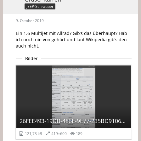
JEEP-Schrauber
9. Oktober 2019
Ein 1.6 Multijet mit Allrad? Gib’s das überhaupt? Hab
ich noch nie von gehört und laut Wikipedia gib’s den
auch nicht.
Bilder
26FEE493-19DB-486E-9E77-235BD9106C2B.png
121,73 kB
419×600
189