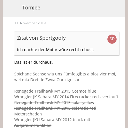
TomJee
11. November 2019
Zitat von Sportgoofy
ich dachte der Motor wäre recht robust.
Das ist er durchaus.
Soichane Sechse wia uns Fümfe gibts a blos vier moi,
wei mia Drei de Zwoa Oanzign san
Renegade Trailhawk MY 2015 Cosmos blue
Wrangler JK Sahara MY 2014 Firecracker red - verkauft
Renegade Trailhawk MY 2015 solar yellow
Renegade Trailhawk MY 2015 colorado red
Motorschaden
Wrangler JKU Sahara MY 2012 black mit
Auqariumsfunktion