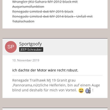
Wrangler JKU Sahara MY 2012 black mit
Auqariumsfunktion
Renegade Limited 4x4 MY 2015 black
Renegade Limited 4x4 MY 2014 black - Unfall mit
Totalschaden
Sportgoofy
JEEP-Schrauber
10. November 2019
ich dachte der Motor wäre recht robust.
Renegade Trailhawk MJ 19 Granit grau
,Pannorama,nützliche Helferlein, bin auf einem Auge
blind und deshalb für mich von Vorteil.
!