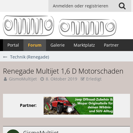
Anmelden oder registrieren
Portal
Forum
Galerie
Marktplatz
Partner
Technik (Renegade)
Renegade Multijet 1,6 D Motorschaden
GismoMultijet
8. Oktober 2019
Erledigt
Partner:
GismoMultijet