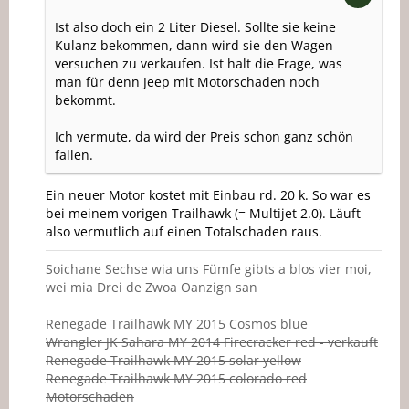
Ist also doch ein 2 Liter Diesel. Sollte sie keine
Kulanz bekommen, dann wird sie den Wagen
versuchen zu verkaufen. Ist halt die Frage, was
man für denn Jeep mit Motorschaden noch
bekommt.
Ich vermute, da wird der Preis schon ganz schön
fallen.
Ein neuer Motor kostet mit Einbau rd. 20 k. So war es
bei meinem vorigen Trailhawk (= Multijet 2.0). Läuft
also vermutlich auf einen Totalschaden raus.
Soichane Sechse wia uns Fümfe gibts a blos vier moi,
wei mia Drei de Zwoa Oanzign san
Renegade Trailhawk MY 2015 Cosmos blue
Wrangler JK Sahara MY 2014 Firecracker red - verkauft
Renegade Trailhawk MY 2015 solar yellow
Renegade Trailhawk MY 2015 colorado red
Motorschaden