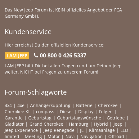
Das New Jeep Forum ist KEIN offizielles Angebot der FCA
Germany GmbH.
Kundenservice
Hier erreichst Du den offiziellen Kundenservice:
00 800 0 426 5337
I AM JEEP
I AM JEEP hilft Dir bei allen Fragen rund um Deinen Jeep
weiter. NICHT bei Fragen zu unserem Forum!
Forum-Schlagworte
4x4
4xe
Anhängerkupplung
Batterie
Cherokee
Cherokee KL
compass
Diesel
Display
Felgen
Garantie
Geburtstag
Geburtstagswünsche
Getriebe
Gladiator
Grand Cherokee
Hamburg
Hybrid
Jeep
Jeep Experience
Jeep Renegade
JL
Klimaanlage
LED
limited
Meeting
Motor
Navi
Navigation
Offroad