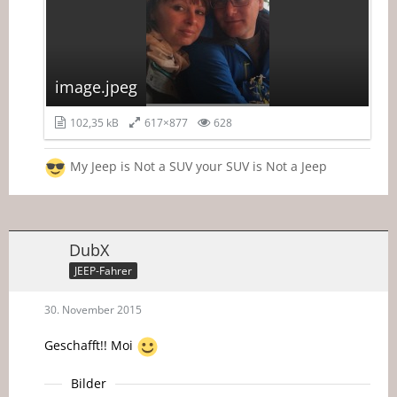
image.jpeg
102,35 kB
617×877
628
My Jeep is Not a SUV your SUV is Not a Jeep
DubX
JEEP-Fahrer
30. November 2015
Geschafft!! Moi
Bilder