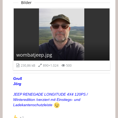
Bilder
wombatjeep.jpg
230,86 kB
890×1.024
500
Gruß
Jörg
JEEP RENEGADE LONGITUDE 4X4 120PS /
Winteredition /verziert mit Einstiegs- und
Ladekantenschutzleiste
1