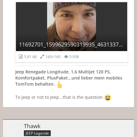
11692701_1599629590319935_463133723976282851_n.jpg
5,81 kB
160×160
5.938
Jeep Renegade Longitude, 1,6 Multijet 120 PS,
Komfortpaket, PlusPaket...und lieber mein mobiles
TomTom behalten.
To Jeep or not to Jeep...that is the question
Thawk
JEEP-Legende