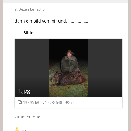
9. Dezember 2015
dann ein Bild von mir und.....................
Bilder
1.jpg
137,35 kB
428×640
725
suum cuique
2