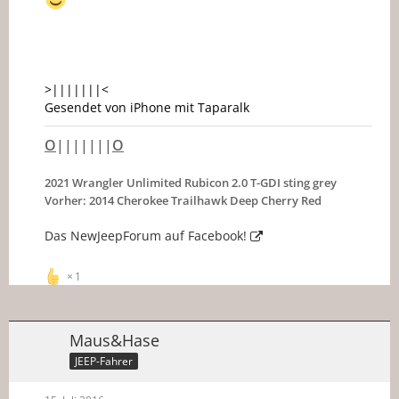
>|||||||<
Gesendet von iPhone mit Taparalk
O
|||||||
O
2021 Wrangler Unlimited Rubicon 2.0 T-GDI sting grey
Vorher: 2014 Cherokee Trailhawk Deep Cherry Red
Das NewJeepForum auf Facebook!
1
Maus&Hase
JEEP-Fahrer