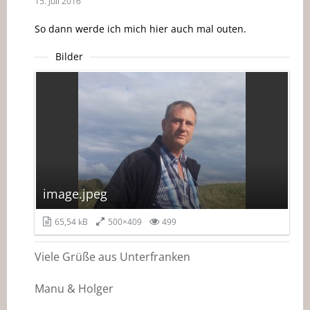
15. Juli 2016
So dann werde ich mich hier auch mal outen.
Bilder
image.jpeg
65,54 kB
500×409
499
Viele Grüße aus Unterfranken
Manu & Holger