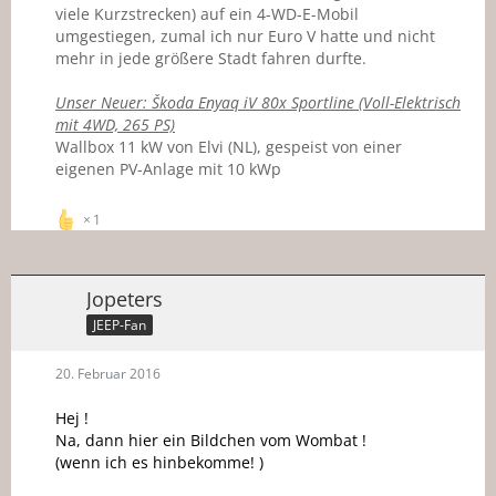
viele Kurzstrecken) auf ein 4-WD-E-Mobil
umgestiegen, zumal ich nur Euro V hatte und nicht
mehr in jede größere Stadt fahren durfte.
Unser Neuer: Škoda Enyaq iV 80x Sportline (Voll-Elektrisch
mit 4WD, 265 PS)
Wallbox 11 kW von Elvi (NL), gespeist von einer
eigenen PV-Anlage mit 10 kWp
1
Jopeters
JEEP-Fan
20. Februar 2016
Hej !
Na, dann hier ein Bildchen vom Wombat !
(wenn ich es hinbekomme! )