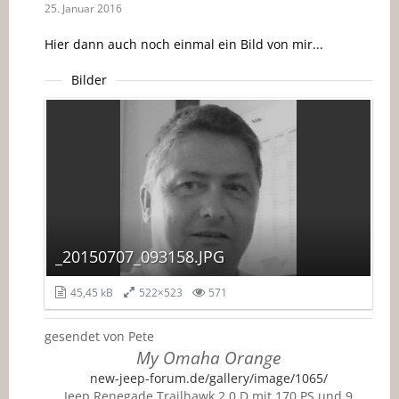
25. Januar 2016
Hier dann auch noch einmal ein Bild von mir...
Bilder
_20150707_093158.JPG
45,45 kB
522×523
571
gesendet von Pete
My Omaha Orange
new-jeep-forum.de/gallery/image/1065/
Jeep Renegade Trailhawk 2,0 D mit 170 PS und 9