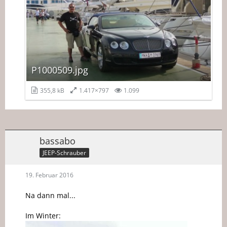
P1000509.jpg
355,8 kB
1.417×797
1.099
bassabo
JEEP-Schrauber
19. Februar 2016
Na dann mal...
Im Winter: