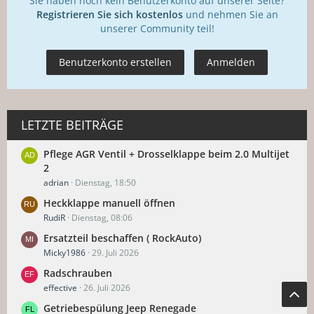
Sie haben noch kein Benutzerkonto auf unserer Seite?
Registrieren Sie sich kostenlos
und nehmen Sie an
unserer Community teil!
Benutzerkonto erstellen
Anmelden
LETZTE BEITRÄGE
Pflege AGR Ventil + Drosselklappe beim 2.0 Multijet
2
adrian
Dienstag, 18:50
Heckklappe manuell öffnen
RudiR
Dienstag, 08:06
Ersatzteil beschaffen ( RockAuto)
Micky1986
29. Juli 2026
Radschrauben
effective
26. Juli 2026
Getriebespülung Jeep Renegade