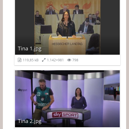
Tina 1.jpg
119,85 kB
1.142×981
798
Tina 2.jpg