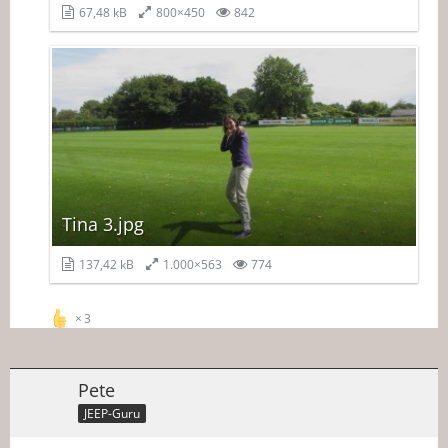
67,48 kB
800×450
842
Tina 3.jpg
137,42 kB
1.000×563
774
3
Pete
JEEP-Guru