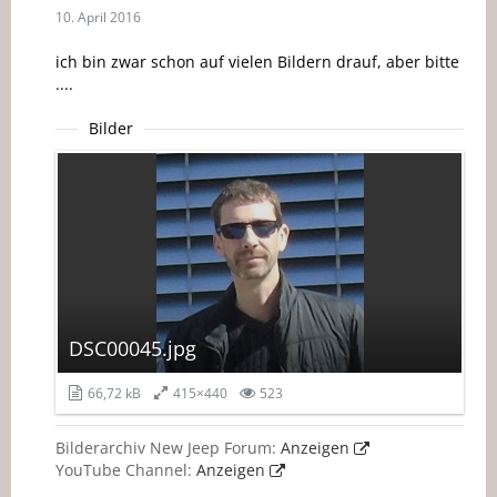
10. April 2016
ich bin zwar schon auf vielen Bildern drauf, aber bitte
....
Bilder
DSC00045.jpg
66,72 kB
415×440
523
Bilderarchiv New Jeep Forum:
Anzeigen
YouTube Channel:
Anzeigen