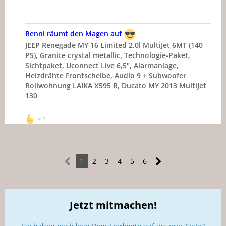
Renni räumt den Magen auf
JEEP Renegade MY 16 Limited 2.0l MultiJet 6MT (140
PS), Granite crystal metallic, Technologie-Paket,
Sichtpaket, Uconnect Live 6,5", Alarmanlage,
Heizdrähte Frontscheibe, Audio 9 + Subwoofer
Rollwohnung LAIKA X595 R, Ducato MY 2013 MultiJet
130
1
1
2
3
4
5
6
Jetzt mitmachen!