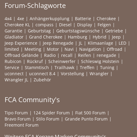
Forum-Schlagworte
4x4
4xe
Anhängerkupplung
Batterie
Cherokee
Cherokee KL
compass
Diesel
Display
Felgen
Garantie
Geburtstag
Geburtstagswünsche
Getriebe
Gladiator
Grand Cherokee
Hamburg
Hybrid
Jeep
Jeep Experience
Jeep Renegade
JL
Klimaanlage
LED
limited
Meeting
Motor
Navi
Navigation
Offroad
Offroad Gelände
Radio
recall
Reifen
renegade
Rubicon
Rückruf
Scheinwerfer
Schleswig Holstein
Service
Stammtisch
Trailhawk
Treffen
Tuning
uconnect
uconnect 8.4
Vorstellung
Wrangler
Wrangler JL
Zubehör
FCA Community's
Tipo Forum
124 Spider Forum
Fiat 500 Forum
Bravo Forum
Stilo Forum
Grande Punto Forum
Freemont Forum
Weitere FCA Konzen Marken Community's