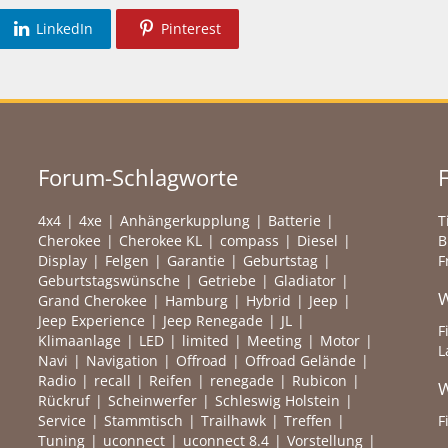
LinkedIn
Pinterest
Forum-Schlagworte
4x4
4xe
Anhängerkupplung
Batterie
T
Cherokee
Cherokee KL
compass
Diesel
B
Display
Felgen
Garantie
Geburtstag
F
Geburtstagswünsche
Getriebe
Gladiator
W
Grand Cherokee
Hamburg
Hybrid
Jeep
Jeep Experience
Jeep Renegade
JL
F
Klimaanlage
LED
limited
Meeting
Motor
L
Navi
Navigation
Offroad
Offroad Gelände
Radio
recall
Reifen
renegade
Rubicon
W
Rückruf
Scheinwerfer
Schleswig Holstein
Service
Stammtisch
Trailhawk
Treffen
F
Tuning
uconnect
uconnect 8.4
Vorstellung