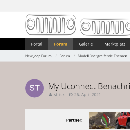
Portal
Forum
Galerie
Marktplatz
New Jeep Forum
Forum
Modell übergreifende Themen
My Uconnect Benachri
stricki
26. April 2021
Partner: