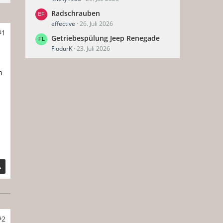
Radschrauben
effective
26. Juli 2026
#1
Getriebespülung Jeep Renegade
FlodurK
23. Juli 2026
n
#2