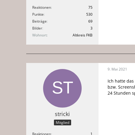
Reaktionen
75
Punkte
530
Beiträge
69
Bilder
3
Wohnort
Altkreis FKB
9. Mai 2021
Ich hatte da
bzw. Screens
24 Stunden sp
stricki
Mitglied
Reaktionen
1