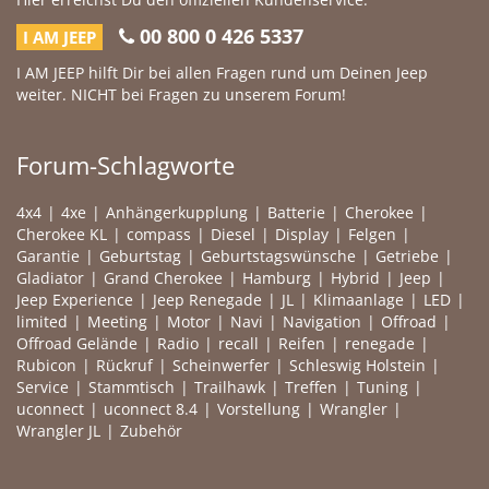
00 800 0 426 5337
I AM JEEP
I AM JEEP hilft Dir bei allen Fragen rund um Deinen Jeep
weiter. NICHT bei Fragen zu unserem Forum!
Forum-Schlagworte
4x4
4xe
Anhängerkupplung
Batterie
Cherokee
Cherokee KL
compass
Diesel
Display
Felgen
Garantie
Geburtstag
Geburtstagswünsche
Getriebe
Gladiator
Grand Cherokee
Hamburg
Hybrid
Jeep
Jeep Experience
Jeep Renegade
JL
Klimaanlage
LED
limited
Meeting
Motor
Navi
Navigation
Offroad
Offroad Gelände
Radio
recall
Reifen
renegade
Rubicon
Rückruf
Scheinwerfer
Schleswig Holstein
Service
Stammtisch
Trailhawk
Treffen
Tuning
uconnect
uconnect 8.4
Vorstellung
Wrangler
Wrangler JL
Zubehör