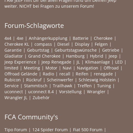
I AM JEEP hilft Dir bei allen Fragen rund um Deinen Jeep
weiter. NICHT bei Fragen zu unserem Forum!
Forum-Schlagworte
4x4
4xe
Anhängerkupplung
Batterie
Cherokee
Cherokee KL
compass
Diesel
Display
Felgen
Garantie
Geburtstag
Geburtstagswünsche
Getriebe
Gladiator
Grand Cherokee
Hamburg
Hybrid
Jeep
Jeep Experience
Jeep Renegade
JL
Klimaanlage
LED
limited
Meeting
Motor
Navi
Navigation
Offroad
Offroad Gelände
Radio
recall
Reifen
renegade
Rubicon
Rückruf
Scheinwerfer
Schleswig Holstein
Service
Stammtisch
Trailhawk
Treffen
Tuning
uconnect
uconnect 8.4
Vorstellung
Wrangler
Wrangler JL
Zubehör
FCA Community's
Tipo Forum
124 Spider Forum
Fiat 500 Forum