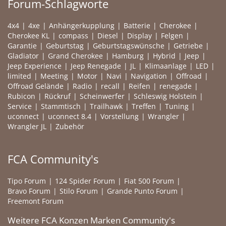
Forum-Schlagworte
4x4
4xe
Anhängerkupplung
Batterie
Cherokee
Cherokee KL
compass
Diesel
Display
Felgen
Garantie
Geburtstag
Geburtstagswünsche
Getriebe
Gladiator
Grand Cherokee
Hamburg
Hybrid
Jeep
Jeep Experience
Jeep Renegade
JL
Klimaanlage
LED
limited
Meeting
Motor
Navi
Navigation
Offroad
Offroad Gelände
Radio
recall
Reifen
renegade
Rubicon
Rückruf
Scheinwerfer
Schleswig Holstein
Service
Stammtisch
Trailhawk
Treffen
Tuning
uconnect
uconnect 8.4
Vorstellung
Wrangler
Wrangler JL
Zubehör
FCA Community's
Tipo Forum
124 Spider Forum
Fiat 500 Forum
Bravo Forum
Stilo Forum
Grande Punto Forum
Freemont Forum
Weitere FCA Konzen Marken Community's