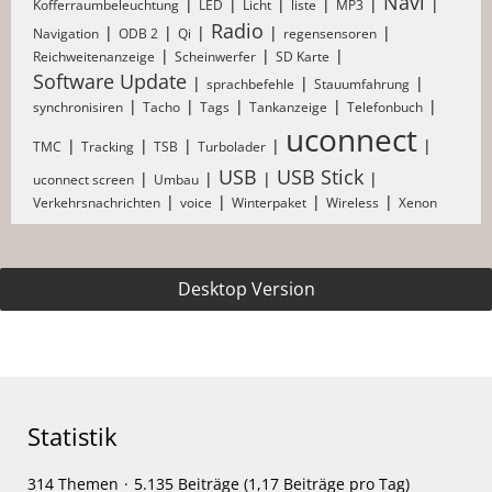
Navi
Kofferraumbeleuchtung
LED
Licht
liste
MP3
Radio
Navigation
ODB 2
Qi
regensensoren
Reichweitenanzeige
Scheinwerfer
SD Karte
Software Update
sprachbefehle
Stauumfahrung
synchronisiren
Tacho
Tags
Tankanzeige
Telefonbuch
uconnect
TMC
Tracking
TSB
Turbolader
USB
USB Stick
uconnect screen
Umbau
Verkehrsnachrichten
voice
Winterpaket
Wireless
Xenon
Desktop Version
Statistik
314 Themen
5.135 Beiträge (1,17 Beiträge pro Tag)