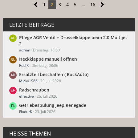
1
2
3
4
5
…
16
LETZTE BEITRÄGE
Pflege AGR Ventil + Drosselklappe beim 2.0 Multijet
2
adrian
Dienstag, 18:50
Heckklappe manuell öffnen
RudiR
Dienstag, 08:06
Ersatzteil beschaffen ( RockAuto)
Micky1986
29. Juli 2026
Radschrauben
effective
26. Juli 2026
Getriebespülung Jeep Renegade
FlodurK
23. Juli 2026
HEISSE THEMEN