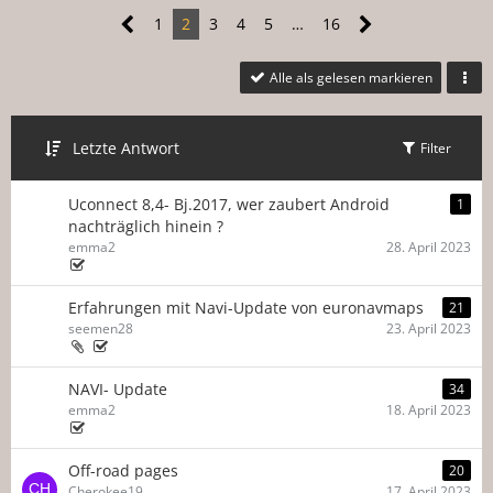
1
2
3
4
5
…
16
Alle als gelesen markieren
Letzte Antwort
Filter
Uconnect 8,4- Bj.2017, wer zaubert Android
1
nachträglich hinein ?
emma2
28. April 2023
Erfahrungen mit Navi-Update von euronavmaps
21
seemen28
23. April 2023
NAVI- Update
34
emma2
18. April 2023
Off-road pages
20
Cherokee19
17. April 2023