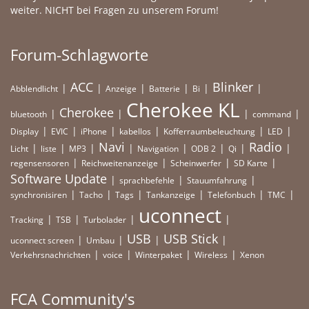
weiter. NICHT bei Fragen zu unserem Forum!
Forum-Schlagworte
ACC
Blinker
Abblendlicht
Anzeige
Batterie
Bi
Cherokee KL
Cherokee
bluetooth
command
Display
EVIC
iPhone
kabellos
Kofferraumbeleuchtung
LED
Navi
Radio
Licht
liste
MP3
Navigation
ODB 2
Qi
regensensoren
Reichweitenanzeige
Scheinwerfer
SD Karte
Software Update
sprachbefehle
Stauumfahrung
synchronisiren
Tacho
Tags
Tankanzeige
Telefonbuch
TMC
uconnect
Tracking
TSB
Turbolader
USB
USB Stick
uconnect screen
Umbau
Verkehrsnachrichten
voice
Winterpaket
Wireless
Xenon
FCA Community's