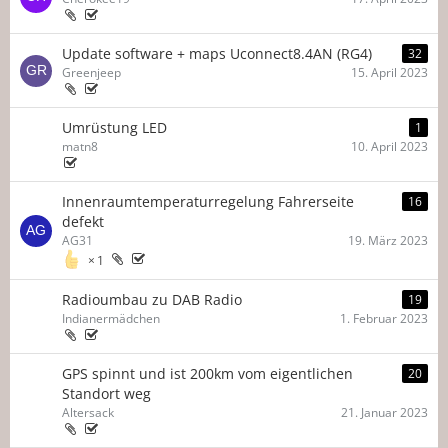
Update software + maps Uconnect8.4AN (RG4)
32
Greenjeep
15. April 2023
Umrüstung LED
1
matn8
10. April 2023
Innenraumtemperaturregelung Fahrerseite
16
defekt
AG31
19. März 2023
1
Radioumbau zu DAB Radio
19
Indianermädchen
1. Februar 2023
GPS spinnt und ist 200km vom eigentlichen
20
Standort weg
Altersack
21. Januar 2023