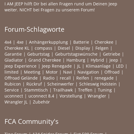
I AM JEEP hilft Dir bei allen Fragen rund um Deinen Jeep
weiter. NICHT bei Fragen zu unserem Forum!
Forum-Schlagworte
4x4
4xe
Anhängerkupplung
Batterie
Cherokee
Cherokee KL
compass
Diesel
Display
Felgen
Garantie
Geburtstag
Geburtstagswünsche
Getriebe
Gladiator
Grand Cherokee
Hamburg
Hybrid
Jeep
Jeep Experience
Jeep Renegade
JL
Klimaanlage
LED
limited
Meeting
Motor
Navi
Navigation
Offroad
Offroad Gelände
Radio
recall
Reifen
renegade
Rubicon
Rückruf
Scheinwerfer
Schleswig Holstein
Service
Stammtisch
Trailhawk
Treffen
Tuning
uconnect
uconnect 8.4
Vorstellung
Wrangler
Wrangler JL
Zubehör
FCA Community's