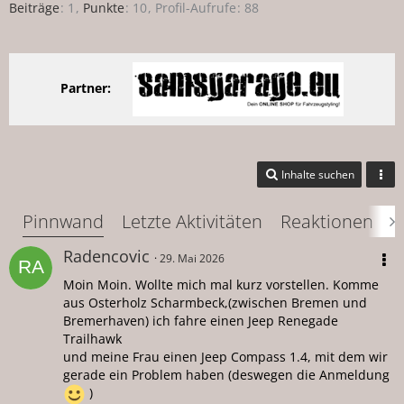
Beiträge
1
Punkte
10
Profil-Aufrufe
88
Partner:
Inhalte suchen
Pinnwand
Letzte Aktivitäten
Reaktionen
Ü
Radencovic
29. Mai 2026
Moin Moin. Wollte mich mal kurz vorstellen. Komme
aus Osterholz Scharmbeck,(zwischen Bremen und
Bremerhaven) ich fahre einen Jeep Renegade
Trailhawk
und meine Frau einen Jeep Compass 1.4, mit dem wir
gerade ein Problem haben (deswegen die Anmeldung
)