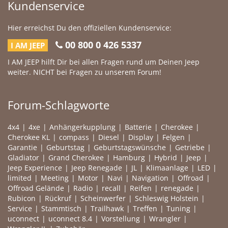
Kundenservice
Hier erreichst Du den offiziellen Kundenservice:
00 800 0 426 5337
I AM JEEP
I AM JEEP hilft Dir bei allen Fragen rund um Deinen Jeep
weiter. NICHT bei Fragen zu unserem Forum!
Forum-Schlagworte
4x4
4xe
Anhängerkupplung
Batterie
Cherokee
Cherokee KL
compass
Diesel
Display
Felgen
Garantie
Geburtstag
Geburtstagswünsche
Getriebe
Gladiator
Grand Cherokee
Hamburg
Hybrid
Jeep
Jeep Experience
Jeep Renegade
JL
Klimaanlage
LED
limited
Meeting
Motor
Navi
Navigation
Offroad
Offroad Gelände
Radio
recall
Reifen
renegade
Rubicon
Rückruf
Scheinwerfer
Schleswig Holstein
Service
Stammtisch
Trailhawk
Treffen
Tuning
uconnect
uconnect 8.4
Vorstellung
Wrangler