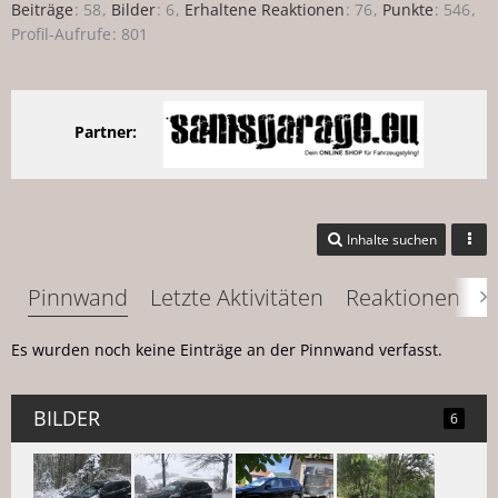
Beiträge
58
Bilder
6
Erhaltene Reaktionen
76
Punkte
546
Profil-Aufrufe
801
Partner:
Inhalte suchen
Pinnwand
Letzte Aktivitäten
Reaktionen
Ü
Es wurden noch keine Einträge an der Pinnwand verfasst.
BILDER
6