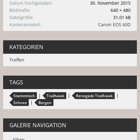
Datum hochgeladen
30. November 2015
Bildmaße
640 × 480
Dateigröße
31,01 kB
Kameramodell
Canon EOS 60D
KATEGORIEN
Treffen
TAGS
Stammtisch
Trailhawk
Renegade Trailhawk
Schnee
Bergen
GALERIE NAVIGATION
Alben