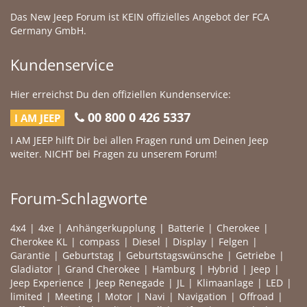
Das New Jeep Forum ist KEIN offizielles Angebot der FCA
Germany GmbH.
Kundenservice
Hier erreichst Du den offiziellen Kundenservice:
00 800 0 426 5337
I AM JEEP
I AM JEEP hilft Dir bei allen Fragen rund um Deinen Jeep
weiter. NICHT bei Fragen zu unserem Forum!
Forum-Schlagworte
4x4
4xe
Anhängerkupplung
Batterie
Cherokee
Cherokee KL
compass
Diesel
Display
Felgen
Garantie
Geburtstag
Geburtstagswünsche
Getriebe
Gladiator
Grand Cherokee
Hamburg
Hybrid
Jeep
Jeep Experience
Jeep Renegade
JL
Klimaanlage
LED
limited
Meeting
Motor
Navi
Navigation
Offroad