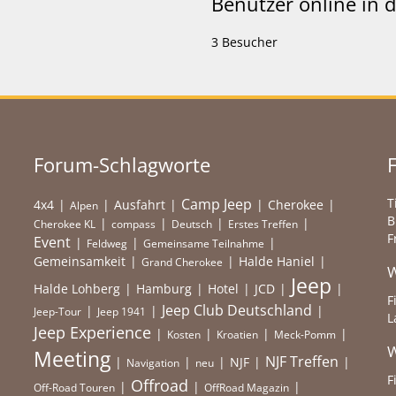
Benutzer online in
3 Besucher
Forum-Schlagworte
Camp Jeep
T
4x4
Ausfahrt
Cherokee
Alpen
B
Cherokee KL
compass
Deutsch
Erstes Treffen
F
Event
Feldweg
Gemeinsame Teilnahme
Gemeinsamkeit
Halde Haniel
Grand Cherokee
W
Jeep
Halde Lohberg
Hamburg
Hotel
JCD
F
Jeep Club Deutschland
Jeep-Tour
Jeep 1941
L
Jeep Experience
Kosten
Kroatien
Meck-Pomm
W
Meeting
NJF Treffen
NJF
Navigation
neu
F
Offroad
Off-Road Touren
OffRoad Magazin