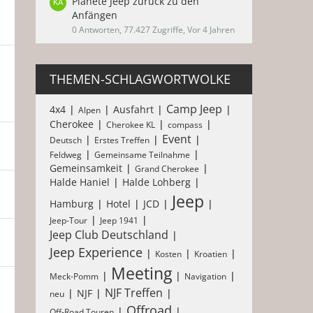
Planéte Jeep zurück zu den
Anfängen
0 Antworten, 77.427 Zugriffe, Vor 4 Jahren
THEMEN-SCHLAGWORTWOLKE
Camp Jeep
4x4
Ausfahrt
Alpen
Cherokee
Cherokee KL
compass
Event
Deutsch
Erstes Treffen
Feldweg
Gemeinsame Teilnahme
Gemeinsamkeit
Grand Cherokee
Halde Haniel
Halde Lohberg
Jeep
Hamburg
Hotel
JCD
Jeep-Tour
Jeep 1941
Jeep Club Deutschland
Jeep Experience
Kosten
Kroatien
Meeting
Meck-Pomm
Navigation
NJF Treffen
NJF
neu
Offroad
Off-Road Touren