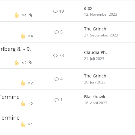
alex
19
12. November 2023
4
The Grinch
5
27. September 2023
4
lberg 8. - 9.
Claudia Ph.
73
21. Juli 2023
2
The Grinch
4
20. Juni 2023
2
Termine
Blackhawk
1
18. April 2023
2
Termine
1