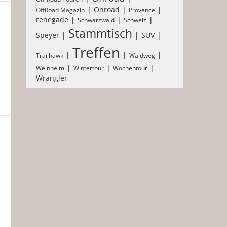
Onroad
OffRoad Magazin
Provence
renegade
Schwarzwald
Schweiz
Stammtisch
Speyer
SUV
Treffen
Trailhawk
Waldweg
Weinheim
Wintertour
Wochentour
Wrangler