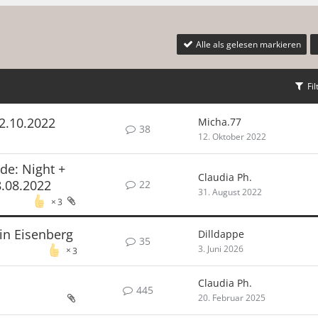
Alle als gelesen markieren
Fil
2.10.2022
Micha.77
38
12. Oktober 2022
de: Night +
Claudia Ph.
8.08.2022
22
31. August 2022
3
 in Eisenberg
Dilldappe
35
3. Juni 2026
3
Claudia Ph.
445
20. Februar 2025