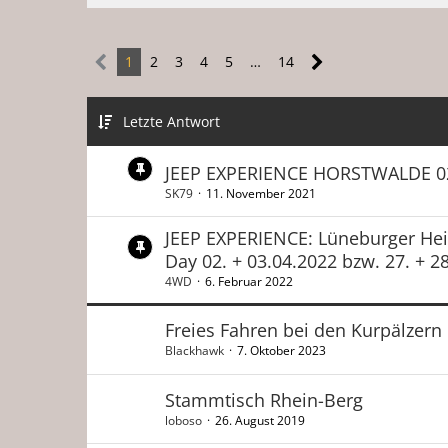
1
2
3
4
5
…
14
Letzte Antwort
JEEP EXPERIENCE HORSTWALDE 0
SK79
11. November 2021
JEEP EXPERIENCE: Lüneburger Hei
Day 02. + 03.04.2022 bzw. 27. + 2
4WD
6. Februar 2022
Freies Fahren bei den Kurpälzern
Blackhawk
7. Oktober 2023
Stammtisch Rhein-Berg
loboso
26. August 2019