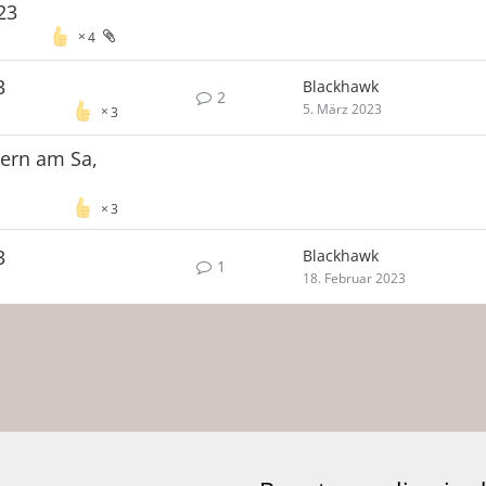
23
4
3
Blackhawk
2
5. März 2023
3
yern am Sa,
3
3
Blackhawk
1
18. Februar 2023