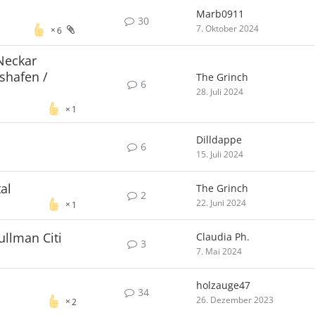
Marb0911
30
7. Oktober 2024
6
Neckar
shafen /
The Grinch
6
28. Juli 2024
1
Dilldappe
6
15. Juli 2024
al
The Grinch
2
22. Juni 2024
1
ullman Citi
Claudia Ph.
3
7. Mai 2024
holzauge47
34
26. Dezember 2023
2