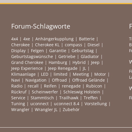
Forum-Schlagworte
4x4
4xe
Anhängerkupplung
Batterie
T
Cherokee
Cherokee KL
compass
Diesel
B
Display
Felgen
Garantie
Geburtstag
F
Geburtstagswünsche
Getriebe
Gladiator
W
Grand Cherokee
Hamburg
Hybrid
Jeep
Jeep Experience
Jeep Renegade
JL
F
Klimaanlage
LED
limited
Meeting
Motor
L
Navi
Navigation
Offroad
Offroad Gelände
Radio
recall
Reifen
renegade
Rubicon
W
Rückruf
Scheinwerfer
Schleswig Holstein
Service
Stammtisch
Trailhawk
Treffen
F
Tuning
uconnect
uconnect 8.4
Vorstellung
Wrangler
Wrangler JL
Zubehör