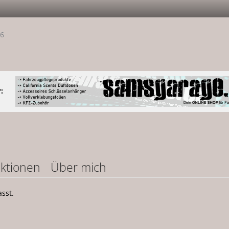
26
:
ktionen
Über mich
sst.