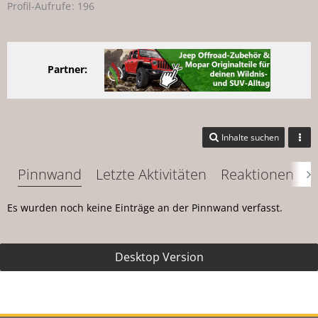
Profil-Aufrufe
196
Partner:
Inhalte suchen
Pinnwand
Letzte Aktivitäten
Reaktionen
Ü
Es wurden noch keine Einträge an der Pinnwand verfasst.
Desktop Version