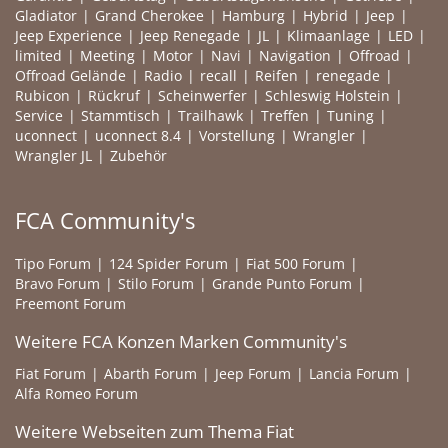
Gladiator
Grand Cherokee
Hamburg
Hybrid
Jeep
Jeep Experience
Jeep Renegade
JL
Klimaanlage
LED
limited
Meeting
Motor
Navi
Navigation
Offroad
Offroad Gelände
Radio
recall
Reifen
renegade
Rubicon
Rückruf
Scheinwerfer
Schleswig Holstein
Service
Stammtisch
Trailhawk
Treffen
Tuning
uconnect
uconnect 8.4
Vorstellung
Wrangler
Wrangler JL
Zubehör
FCA Community's
Tipo Forum
124 Spider Forum
Fiat 500 Forum
Bravo Forum
Stilo Forum
Grande Punto Forum
Freemont Forum
Weitere FCA Konzen Marken Community's
Fiat Forum
Abarth Forum
Jeep Forum
Lancia Forum
Alfa Romeo Forum
Weitere Webseiten zum Thema Fiat