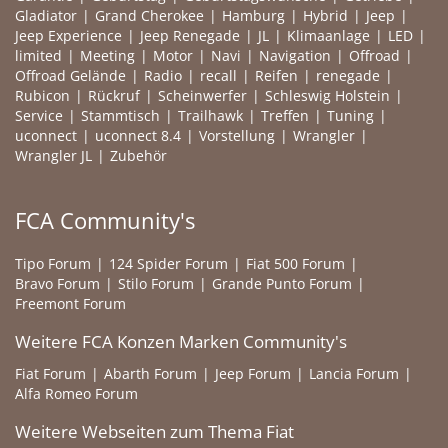
Gladiator
Grand Cherokee
Hamburg
Hybrid
Jeep
Jeep Experience
Jeep Renegade
JL
Klimaanlage
LED
limited
Meeting
Motor
Navi
Navigation
Offroad
Offroad Gelände
Radio
recall
Reifen
renegade
Rubicon
Rückruf
Scheinwerfer
Schleswig Holstein
Service
Stammtisch
Trailhawk
Treffen
Tuning
uconnect
uconnect 8.4
Vorstellung
Wrangler
Wrangler JL
Zubehör
FCA Community's
Tipo Forum
124 Spider Forum
Fiat 500 Forum
Bravo Forum
Stilo Forum
Grande Punto Forum
Freemont Forum
Weitere FCA Konzen Marken Community's
Fiat Forum
Abarth Forum
Jeep Forum
Lancia Forum
Alfa Romeo Forum
Weitere Webseiten zum Thema Fiat