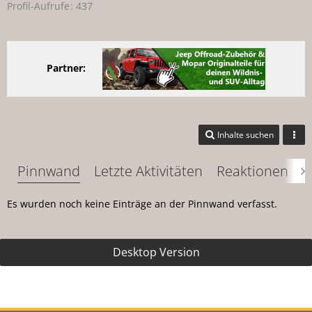
Profil-Aufrufe
437
Partner:
Inhalte suchen
Pinnwand
Letzte Aktivitäten
Reaktionen
Ü
Es wurden noch keine Einträge an der Pinnwand verfasst.
Desktop Version