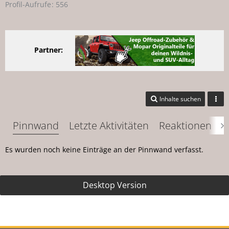
Profil-Aufrufe
556
Partner:
Inhalte suchen
Pinnwand
Letzte Aktivitäten
Reaktionen
Ü
Es wurden noch keine Einträge an der Pinnwand verfasst.
Desktop Version