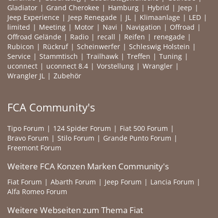
Gladiator
Grand Cherokee
Hamburg
Hybrid
Jeep
Jeep Experience
Jeep Renegade
JL
Klimaanlage
LED
limited
Meeting
Motor
Navi
Navigation
Offroad
Offroad Gelände
Radio
recall
Reifen
renegade
Rubicon
Rückruf
Scheinwerfer
Schleswig Holstein
Service
Stammtisch
Trailhawk
Treffen
Tuning
uconnect
uconnect 8.4
Vorstellung
Wrangler
Wrangler JL
Zubehör
FCA Community's
Tipo Forum
124 Spider Forum
Fiat 500 Forum
Bravo Forum
Stilo Forum
Grande Punto Forum
Freemont Forum
Weitere FCA Konzen Marken Community's
Fiat Forum
Abarth Forum
Jeep Forum
Lancia Forum
Alfa Romeo Forum
Weitere Webseiten zum Thema Fiat