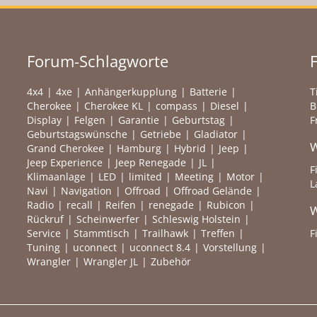
Forum-Schlagworte
4x4
4xe
Anhängerkupplung
Batterie
T
Cherokee
Cherokee KL
compass
Diesel
B
Display
Felgen
Garantie
Geburtstag
F
Geburtstagswünsche
Getriebe
Gladiator
W
Grand Cherokee
Hamburg
Hybrid
Jeep
Jeep Experience
Jeep Renegade
JL
F
Klimaanlage
LED
limited
Meeting
Motor
L
Navi
Navigation
Offroad
Offroad Gelände
Radio
recall
Reifen
renegade
Rubicon
W
Rückruf
Scheinwerfer
Schleswig Holstein
Service
Stammtisch
Trailhawk
Treffen
F
Tuning
uconnect
uconnect 8.4
Vorstellung
Wrangler
Wrangler JL
Zubehör