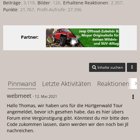
Beiträge
3.110
Bilder
126
Erhaltene Reaktionen
2.357
Punkte
21.767
Profil-Aufrufe
27.396
Partner:
Inhalte suchen
Pinnwand
Letzte Aktivitäten
Reaktionen
Ü
webmeet
12. Mai 2021
Hallo Thomas, wir haben uns für die Hürtgenwald Tour
angemeldet, bevor ich gesehen habe, das es hier übers
Forum eine Vergünstigung gibt. Könntest du mir bitte den
Code zukommen lassen, dann werden wir den noch bei JE
nachreichen.