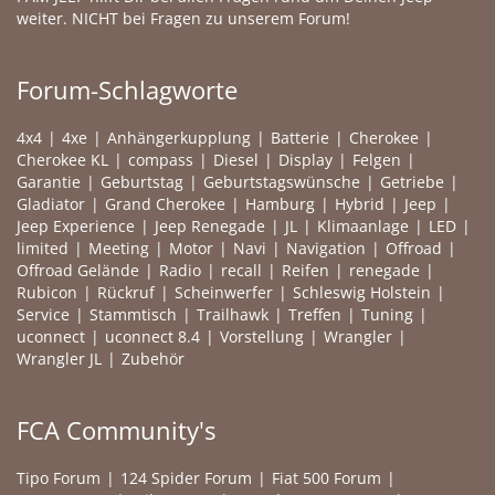
weiter. NICHT bei Fragen zu unserem Forum!
Forum-Schlagworte
4x4
4xe
Anhängerkupplung
Batterie
Cherokee
Cherokee KL
compass
Diesel
Display
Felgen
Garantie
Geburtstag
Geburtstagswünsche
Getriebe
Gladiator
Grand Cherokee
Hamburg
Hybrid
Jeep
Jeep Experience
Jeep Renegade
JL
Klimaanlage
LED
limited
Meeting
Motor
Navi
Navigation
Offroad
Offroad Gelände
Radio
recall
Reifen
renegade
Rubicon
Rückruf
Scheinwerfer
Schleswig Holstein
Service
Stammtisch
Trailhawk
Treffen
Tuning
uconnect
uconnect 8.4
Vorstellung
Wrangler
Wrangler JL
Zubehör
FCA Community's
Tipo Forum
124 Spider Forum
Fiat 500 Forum